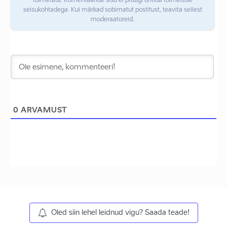
toimetata. Komentaaride sisu ei pruugi ühtida toimetuse
seisukohtadega. Kui märkad sobimatut postitust, teavita sellest
moderaatoreid.
0
ARVAMUST
Oled siin lehel leidnud vigu? Saada teade!