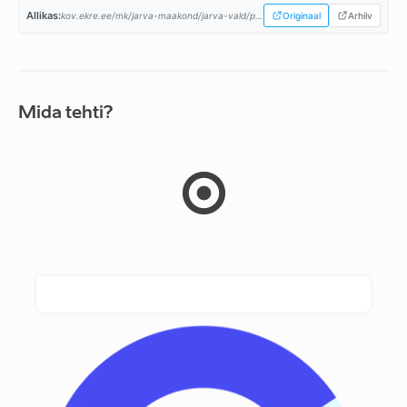
Allikas:
kov.ekre.ee/mk/jarva-maakond/jarva-vald/programm...
Originaal
Arhiiv
Mida tehti?