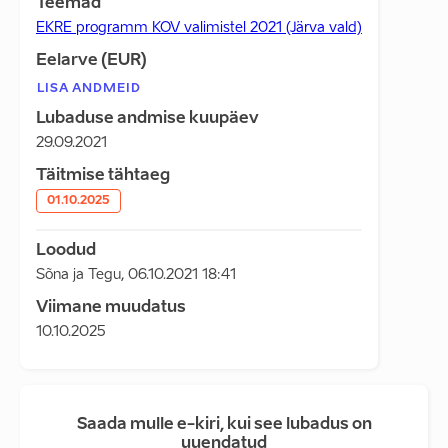
Teemad
EKRE programm KOV valimistel 2021 (Järva vald)
Eelarve (EUR)
LISA ANDMEID
Lubaduse andmise kuupäev
29.09.2021
Täitmise tähtaeg
01.10.2025
Loodud
Sõna ja Tegu
,
06.10.2021 18:41
Viimane muudatus
10.10.2025
Saada mulle e-kiri, kui see lubadus on
uuendatud