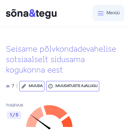
Menüü
Seisame põlvkondadevahelise
sotsiaalselt sidusama
kogukonna eest
7
|
MUUDA
MUUDATUSTE AJALUGU
TUGEVUS
1 / 5