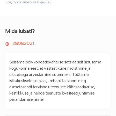
Loe, mis on lubaduse tugevus >
Mida lubati?
29.09.2021
Seisame põlvkondadevahelise sotsiaalselt sidusama
kogukonna eest, et vastastikune mõistmine ja
üksteisega arvestamine suureneks. Töötame
isikukesksete sotsiaal,- rehabilitatsiooni ning
esmatasandi tervishoiuteenuste kättesaadavuse,
kestlikkuse ja nende teenuste kvaliteedijuhtimise
parandamise nimel