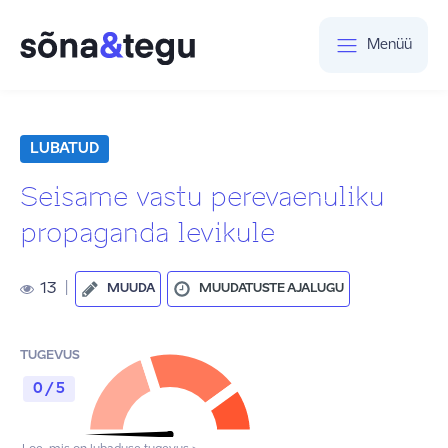
Menüü
LUBATUD
Seisame vastu perevaenuliku
propaganda levikule
13
|
MUUDA
MUUDATUSTE AJALUGU
TUGEVUS
0 / 5