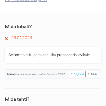
Loe, mis on lubaduse tugevus >
Mida lubati?
23.01.2023
Seisame vastu perevaenuliku propaganda levikule
Allikas:
isamaa.ee/iwp/wp-content/uploads/2023/01/Isamaa-PROGRAMM-RK2023-pikk-02.pdf...
Originaal
Arhiiv
Mida tehti?