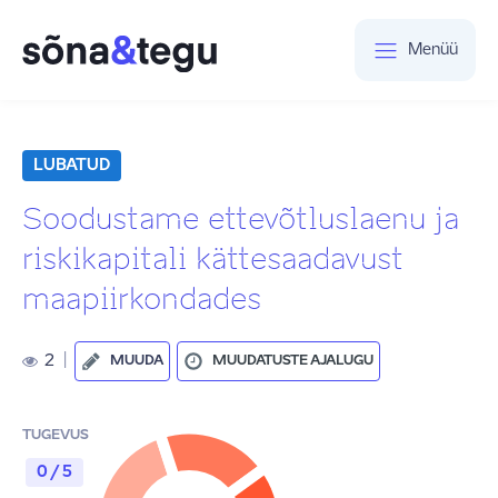
Menüü
LUBATUD
Soodustame ettevõtluslaenu ja
riskikapitali kättesaadavust
maapiirkondades
2
|
MUUDA
MUUDATUSTE AJALUGU
TUGEVUS
0 / 5