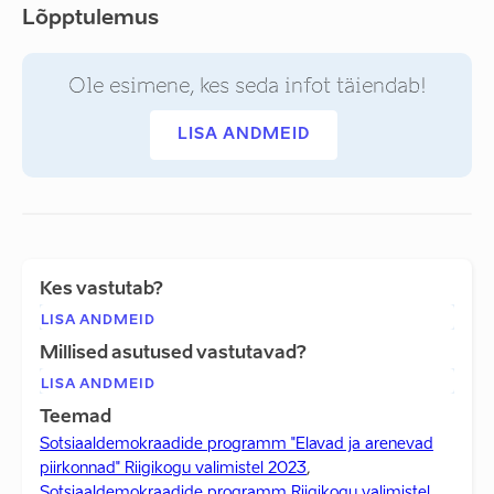
Lõpptulemus
Ole esimene, kes seda infot täiendab!
LISA ANDMEID
Kes vastutab?
LISA ANDMEID
Millised asutused vastutavad?
LISA ANDMEID
Teemad
Sotsiaaldemokraadide programm "Elavad ja arenevad
piirkonnad" Riigikogu valimistel 2023
,
Sotsiaaldemokraadide programm Riigikogu valimistel