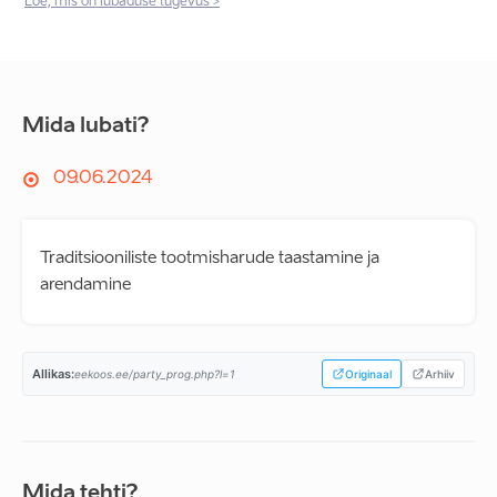
Loe, mis on lubaduse tugevus >
Mida lubati?
09.06.2024
Traditsiooniliste tootmisharude taastamine ja
arendamine
Allikas:
eekoos.ee/party_prog.php?l=1
Originaal
Arhiiv
Mida tehti?