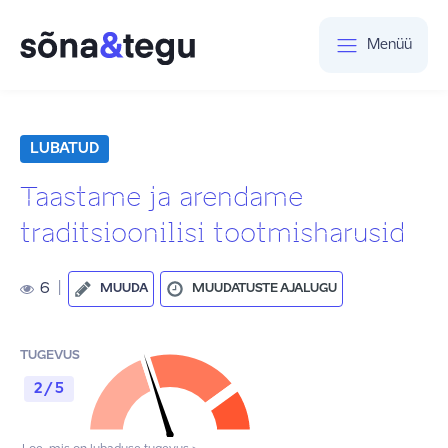
Menüü
LUBATUD
Taastame ja arendame
traditsioonilisi tootmisharusid
6
|
MUUDA
MUUDATUSTE AJALUGU
TUGEVUS
2 / 5