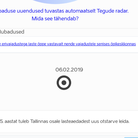
ubaduse uuendused tuvastas automaatselt Tegude radar.
Mida see tähendab?
 lubadused
erivajadustega laste õppe vastavalt nende vajadustele senises õpikeskkonnas
06.02.2019
. aastat tuleb Tallinnas osale lasteaedadest uus otstarve leida.