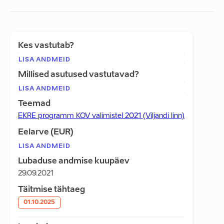
Kes vastutab?
LISA ANDMEID
Millised asutused vastutavad?
LISA ANDMEID
Teemad
EKRE programm KOV valimistel 2021 (Viljandi linn)
Eelarve (EUR)
LISA ANDMEID
Lubaduse andmise kuupäev
29.09.2021
Täitmise tähtaeg
01.10.2025