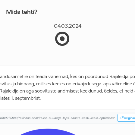
Mida tehti?
04.03.2024
haridusametile on teada vanemad, kes on pöördunud Rajaleidja poo
vitus ja hinnang, millises keeles on erivajadusega laps võimeline
Rajaleidja on aga soovituste andmisest keeldunud, öeldes, et neid
lates 1. septembrist.
/1609270989/tallinnas-soovitakse-puudega-lapsi-saasta-eesti-keele-oppimisest...
Origina