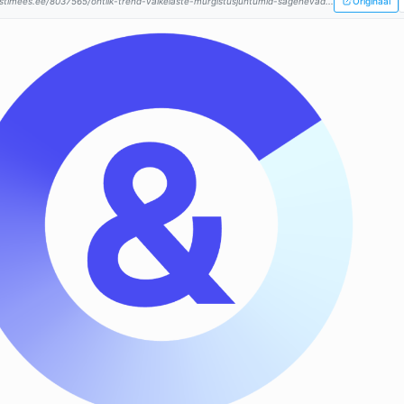
stimees.ee/8037565/ohtlik-trend-vaikelaste-murgistusjuhtumid-sagenevad...
Originaal