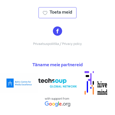
Toeta meid
Privaatsuspoliitika / Privacy policy
Täname meie partnereid