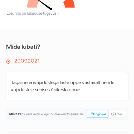
Loe, mis on lubaduse tugevus >
Mida lubati?
29.09.2021
Tagame erivajadustega laste õppe vastavalt nende
vajadustele senises õpikeskkonnas.
Allikas:
kov.ekre.ee/mk/viljandi-maakond/viljandi-linn/programm...
Originaal
Arhiiv