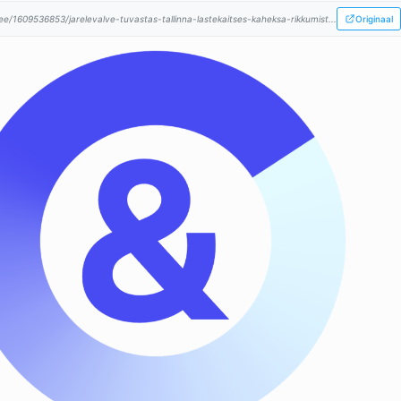
.ee/1609536853/jarelevalve-tuvastas-tallinna-lastekaitses-kaheksa-rikkumist...
Originaal