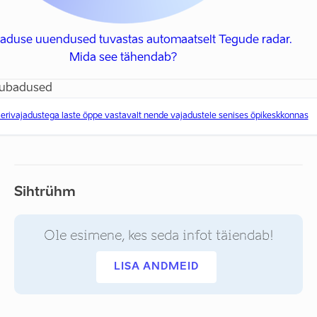
baduse uuendused tuvastas automaatselt Tegude radar.
Mida see tähendab?
lubadused
rivajadustega laste õppe vastavalt nende vajadustele senises õpikeskkonnas
Sihtrühm
Ole esimene, kes seda infot täiendab!
LISA ANDMEID