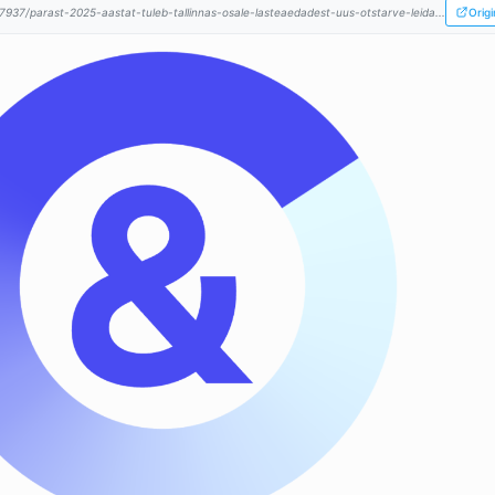
7937/parast-2025-aastat-tuleb-tallinnas-osale-lasteaedadest-uus-otstarve-leida...
Origi