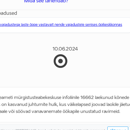
Mida see tähendab?
badused
vajadustega laste õppe vastavalt nende vajadustele senises õpikeskkonnas
10.06.2024
eameti mürgistusteabekeskuse infoliinile 16662 laekunud kõnede
 on kasvanud juhtumite hulk, kus väikelapsed joovad laokile jäet
aale või söövad vanavanemate öökapile unustatud ravimeid.