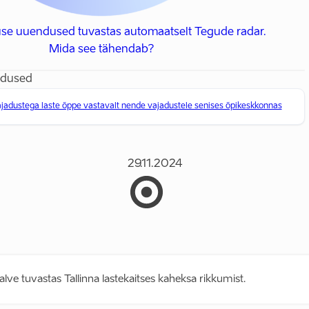
use uuendused tuvastas automaatselt Tegude radar.
Mida see tähendab?
adused
jadustega laste õppe vastavalt nende vajadustele senises õpikeskkonnas
29.11.2024
alve tuvastas Tallinna lastekaitses kaheksa rikkumist.