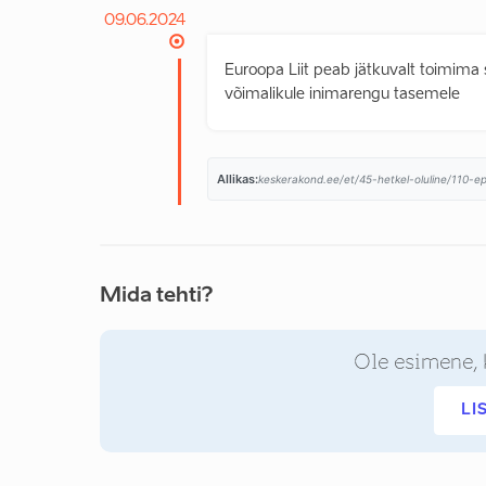
09.06.2024
Euroopa Liit peab jätkuvalt toimima s
võimalikule inimarengu tasemele
Allikas:
keskerakond.ee/et/45-hetkel-oluline/110-ep
Mida tehti?
Ole esimene, 
LI