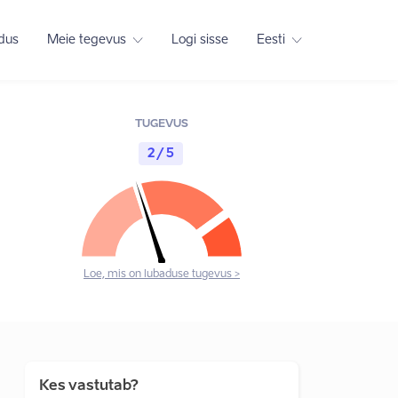
adus
Meie tegevus
Logi sisse
Eesti
TUGEVUS
2 / 5
Loe, mis on lubaduse tugevus >
Kes vastutab?