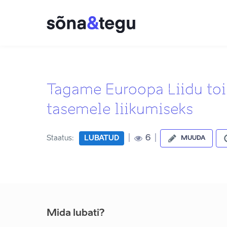
Tagame Euroopa Liidu to
tasemele liikumiseks
|
|
6
Staatus:
LUBATUD
MUUDA
Mida lubati?