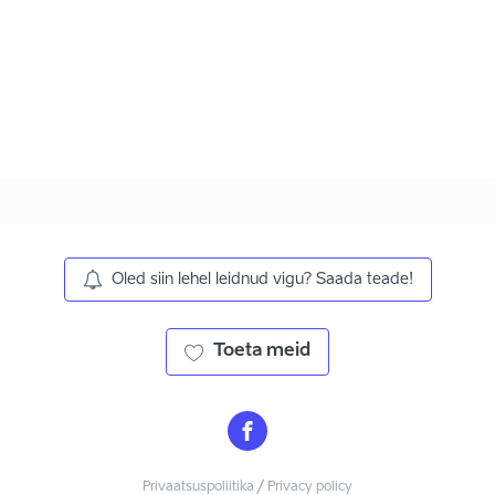
Oled siin lehel leidnud vigu? Saada teade!
Toeta meid
Privaatsuspoliitika / Privacy policy