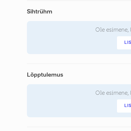
Sihtrühm
Ole esimene, 
LI
Lõpptulemus
Ole esimene, 
LI