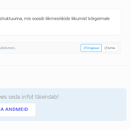
truktuurina, mis soosib liikmesriikide liikumist kõrgeimale
2024.html...
Originaal
Arhiiv
kes seda infot täiendab!
SA ANDMEID