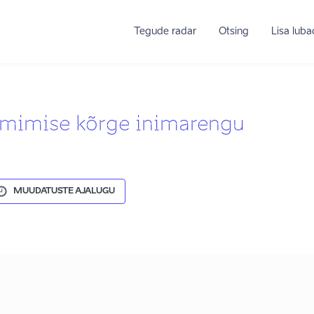
Tegude radar
Otsing
Lisa lub
imimise kõrge inimarengu
MUUDATUSTE AJALUGU