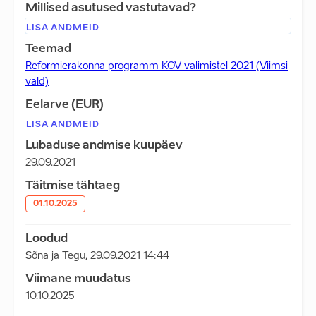
Millised asutused vastutavad?
LISA ANDMEID
Teemad
Reformierakonna programm KOV valimistel 2021 (Viimsi
vald)
Eelarve (EUR)
LISA ANDMEID
Lubaduse andmise kuupäev
29.09.2021
Täitmise tähtaeg
01.10.2025
Loodud
Sõna ja Tegu
,
29.09.2021 14:44
Viimane muudatus
10.10.2025