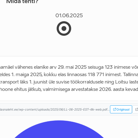
Mida tehti?
01.06.2025
amäel vähenes elanike arv 29. mai 2025 seisuga 123 inimese võ
eldes 1. maiga 2025, kokku elas linnaosas 118 771 inimest. Tallinn
transport läks 1. juunist üle suvise töökorraldusele ning Loitsu last
hoone ehitus jätkub, valmimisega arvestatakse 2026. aasta kevad
lasnaleht.ee/wp-content/uploads/2025/06/LL-06-2025-EST-4lk-web.pdf...
Originaal