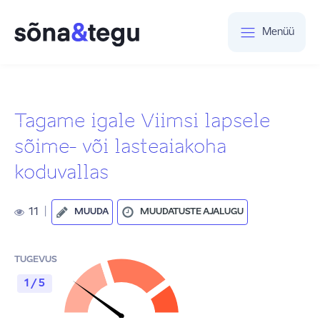
Menüü
Tagame igale Viimsi lapsele
sõime- või lasteaiakoha
koduvallas
11
|
MUUDA
MUUDATUSTE AJALUGU
TUGEVUS
1 / 5