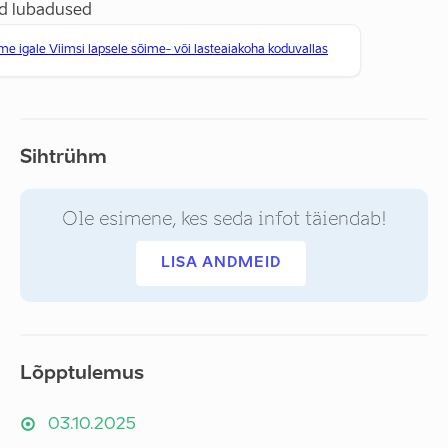
d lubadused
e igale Viimsi lapsele sõime- või lasteaiakoha koduvallas
Sihtrühm
Ole esimene, kes seda infot täiendab!
LISA ANDMEID
Lõpptulemus
03.10.2025