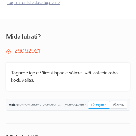
Loe, mis on lubaduse tugevus >
Mida lubati?
29.09.2021
Tagame igale Viimsi lapsele sõime- või lasteaiakoha
koduvallas.
Allikas:
reform.ee/kov-valimised-2021/piirkond/harjumaa/viimsi-vald/viimsi-valimisprogramm/...
Originaal
Arhiiv