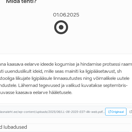
Mida tehti?
01.06.2025
inna kaasava eelarve ideede kogumise ja hindamise protsessi raa
ti uuenduslikult ideid, mille seas mainiti ka ligipääsetavust, sh
stooliga liikujate ligipääsule linnaasutustes ning võimalikele uutele
ndustele. Lähemad tegevused ja valikud kuvatakse septembris-
uvasse kaasava eelarve hääletusele.
lasnaleht.ee/wp-content/uploads/2025/06/LL-06-2025-EST-4lk-web.pdf...
Originaal
d lubadused