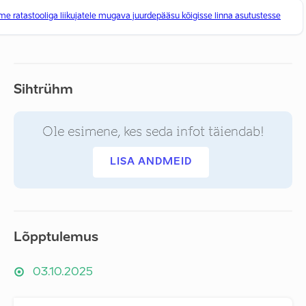
e ratastooliga liikujatele mugava juurdepääsu kõigisse linna asutustesse
Sihtrühm
Ole esimene, kes seda infot täiendab!
LISA ANDMEID
Lõpptulemus
03.10.2025