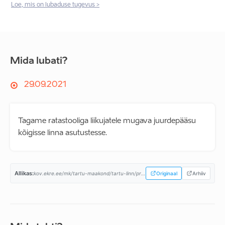
Loe, mis on lubaduse tugevus >
Mida lubati?
29.09.2021
Tagame ratastooliga liikujatele mugava juurdepääsu
kõigisse linna asutustesse.
Allikas:
kov.ekre.ee/mk/tartu-maakond/tartu-linn/programm...
Originaal
Arhiiv