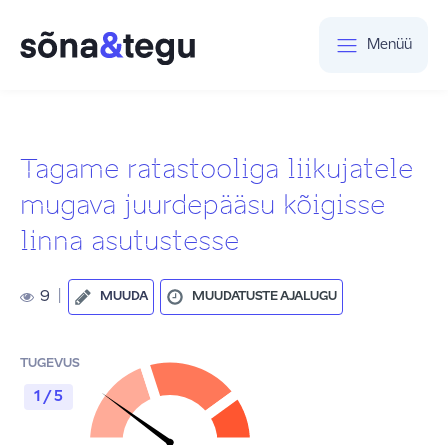
Menüü
Tagame ratastooliga liikujatele
mugava juurdepääsu kõigisse
linna asutustesse
9
|
MUUDA
MUUDATUSTE AJALUGU
TUGEVUS
1 / 5