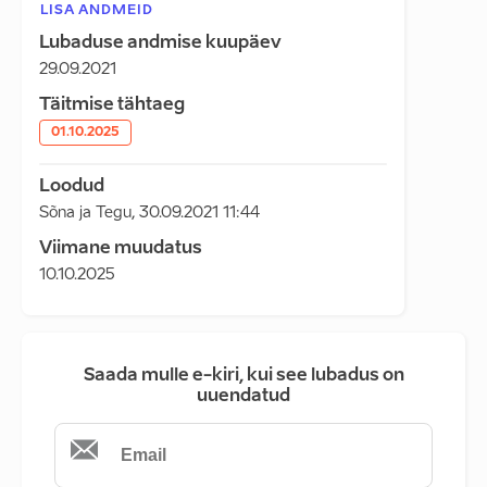
LISA ANDMEID
Lubaduse andmise kuupäev
29.09.2021
Täitmise tähtaeg
01.10.2025
Loodud
Sõna ja Tegu
,
30.09.2021 11:44
Viimane muudatus
10.10.2025
Saada mulle e-kiri, kui see lubadus on
uuendatud