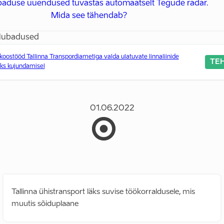
ubaduse uuendused tuvastas automaatselt Tegude radar.
Mida see tähendab?
lubadused
oostööd Tallinna Transpordiametiga valda ulatuvate linnaliinide
TE
ks kujundamisel
01.06.2022
Tallinna ühistransport läks suvise töökorraldusele, mis
muutis sõiduplaane