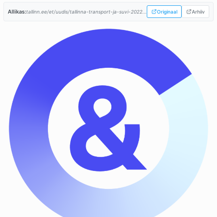
Allikas:
tallinn.ee/et/uudis/tallinna-transport-ja-suvi-2022...
Originaal
Arhiiv