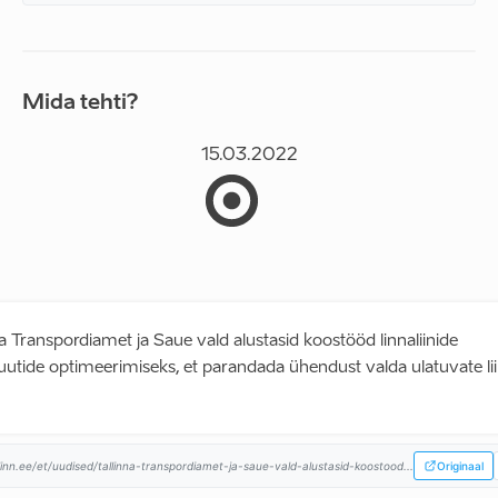
Mida tehti?
15.03.2022
na Transpordiamet ja Saue vald alustasid koostööd linnaliinide
utide optimeerimiseks, et parandada ühendust valda ulatuvate lii
linn.ee/et/uudised/tallinna-transpordiamet-ja-saue-vald-alustasid-koostood...
Originaal