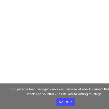
Sinu parema teenuse tagamiseks kasutame sellel lehel küpsiseid. Kü
lehekülge nõustud küpsiste kasutamistingimustega.
Nõustun