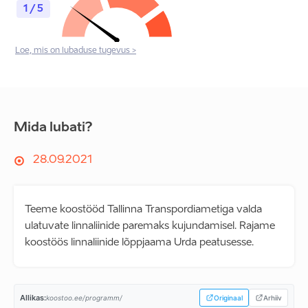
1 / 5
Loe, mis on lubaduse tugevus >
Mida lubati?
28.09.2021
Teeme koostööd Tallinna Transpordiametiga valda
ulatuvate linnaliinide paremaks kujundamisel. Rajame
koostöös linnaliinide lõppjaama Urda peatusesse.
Allikas:
koostoo.ee/programm/
Originaal
Arhiiv