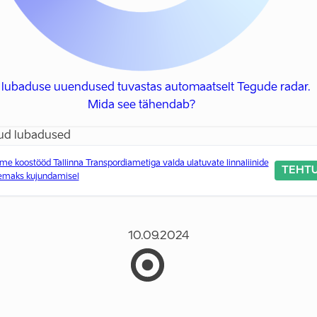
e lubaduse uuendused tuvastas automaatselt Tegude radar.
Mida see tähendab?
ud lubadused
me koostööd Tallinna Transpordiametiga valda ulatuvate linnaliinide
TEHT
emaks kujundamisel
10.09.2024