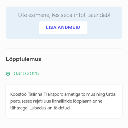
Ole esimene, kes seda infot täiendab!
LISA ANDMEID
Lõpptulemus
03.10.2025
Koostöö Tallinna Transpordiametiga toimus ning Urda
peatusesse rajati uus linnaliinide lõppjaam enne
tähtaega. Lubadus on täidetud.