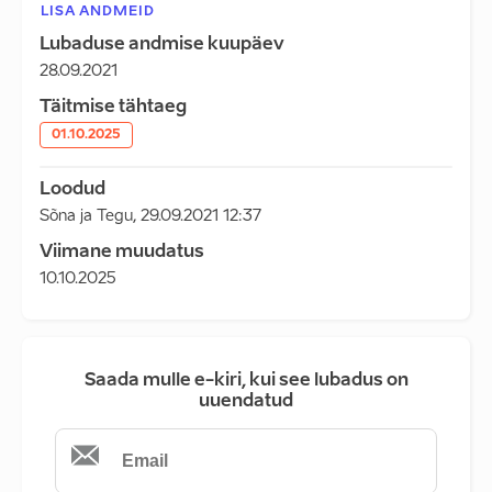
LISA ANDMEID
Lubaduse andmise kuupäev
28.09.2021
Täitmise tähtaeg
01.10.2025
Loodud
Sõna ja Tegu
,
29.09.2021 12:37
Viimane muudatus
10.10.2025
Saada mulle e-kiri, kui see lubadus on
uuendatud