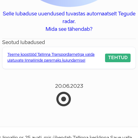
Selle lubaduse uuendused tuvastas automaatselt Tegude
radar.
Mida see tähendab?
Seotud lubadused
Teeme koostööd Tallinna Transpordiametiga valda
TEHTUD
ulatuvate linnaliinide paremaks kujundamisel
20.06.2023
 linnaliin nr 25 avati, mis ühendab Tallinna kesklinna Saue valla