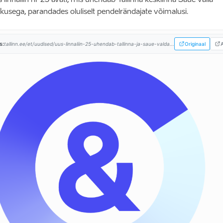
kusega, parandades oluliselt pendelrändajate võimalusi.
s:
tallinn.ee/et/uudised/uus-linnaliin-25-uhendab-tallinna-ja-saue-valda...
Originaal
A