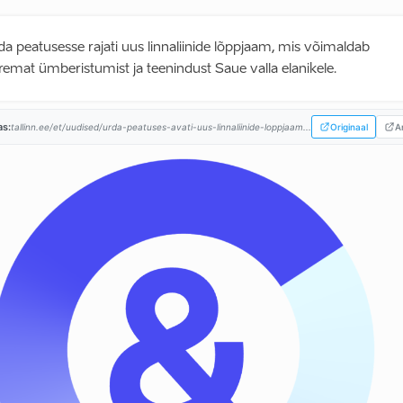
da peatusesse rajati uus linnaliinide lõppjaam, mis võimaldab
remat ümberistumist ja teenindust Saue valla elanikele.
as:
tallinn.ee/et/uudised/urda-peatuses-avati-uus-linnaliinide-loppjaam...
Originaal
Ar