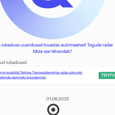
e lubaduse uuendused tuvastas automaatselt Tegude radar.
Mida see tähendab?
ud lubadused
me koostööd Tallinna Transpordiametiga valda ulatuvate
TEHTU
naliinide paremaks kujundamisel
01.06.2025