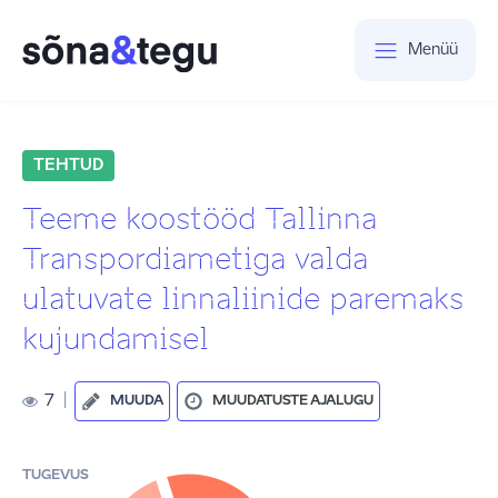
Menüü
TEHTUD
Teeme koostööd Tallinna
Transpordiametiga valda
ulatuvate linnaliinide paremaks
kujundamisel
7
|
MUUDA
MUUDATUSTE AJALUGU
TUGEVUS