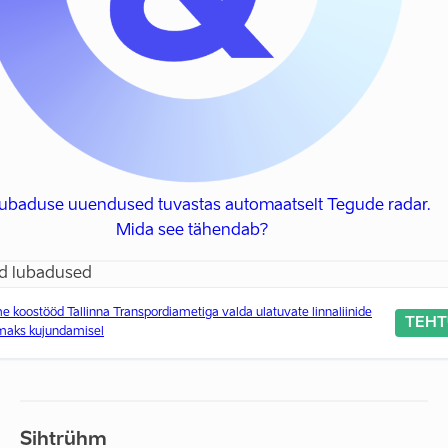
 lubaduse uuendused tuvastas automaatselt Tegude radar.
Mida see tähendab?
d lubadused
 koostööd Tallinna Transpordiametiga valda ulatuvate linnaliinide
TEHT
maks kujundamisel
Sihtrühm