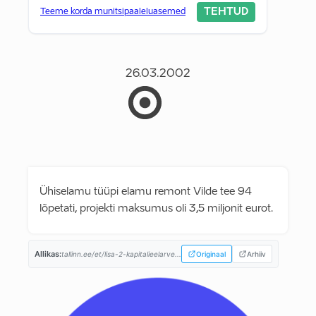
TEHTUD
Teeme korda munitsipaaleluasemed
26.03.2002
Ühiselamu tüüpi elamu remont Vilde tee 94
lõpetati, projekti maksumus oli 3,5 miljonit eurot.
Allikas:
tallinn.ee/et/lisa-2-kapitalieelarve...
Originaal
Arhiiv