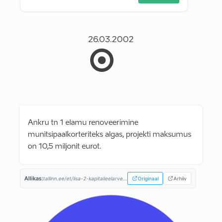
26.03.2002
Ankru tn 1 elamu renoveerimine
munitsipaalkorteriteks algas, projekti maksumus
on 10,5 miljonit eurot.
Allikas:
tallinn.ee/et/lisa-2-kapitalieelarve...
Originaal
Arhiiv