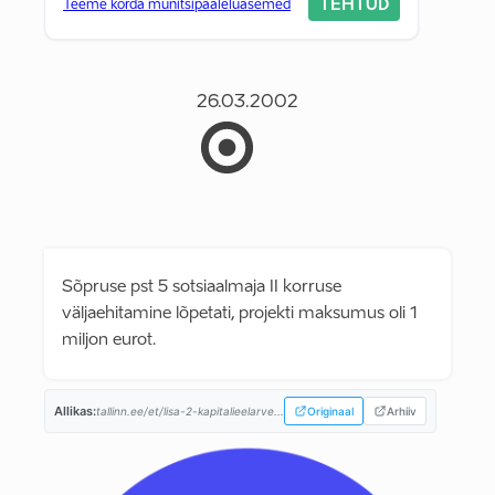
TEHTUD
Teeme korda munitsipaaleluasemed
26.03.2002
Sõpruse pst 5 sotsiaalmaja II korruse
väljaehitamine lõpetati, projekti maksumus oli 1
miljon eurot.
Allikas:
tallinn.ee/et/lisa-2-kapitalieelarve...
Originaal
Arhiiv