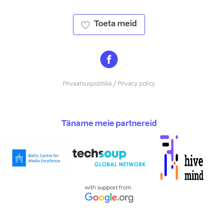
Toeta meid
Privaatsuspoliitika / Privacy policy
Täname meie partnereid