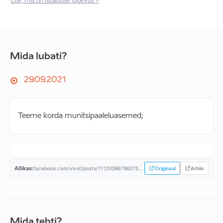
Loe, mis on lubaduse tugevus >
Mida lubati?
29.09.2021
Teeme korda munitsipaaleluasemed;
Allikas:
facebook.com/vlvst/posts/111200867982750...
Originaal
Arhiiv
Mida tehti?