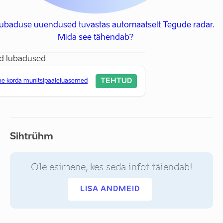
 lubaduse uuendused tuvastas automaatselt Tegude radar.
Mida see tähendab?
d lubadused
TEHTUD
e korda munitsipaaleluasemed
Sihtrühm
Ole esimene, kes seda infot täiendab!
LISA ANDMEID