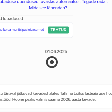
 lubaduse uuendused tuvastas automaatselt Tegude radar.
Mida see tähendab?
d lubadused
TEHTUD
e korda munitsipaaleluasemed
01.06.2025
su tänaval jätkuvad kevadest alates Tallinna Loitsu lasteaia uue h
ustööd. Hoone peaks valmis saama 2026. aasta kevadel.