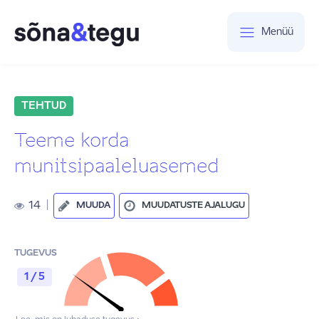
Menüü
TEHTUD
Teeme korda
munitsipaaleluasemed
14
|
MUUDA
MUUDATUSTE AJALUGU
TUGEVUS
1 / 5