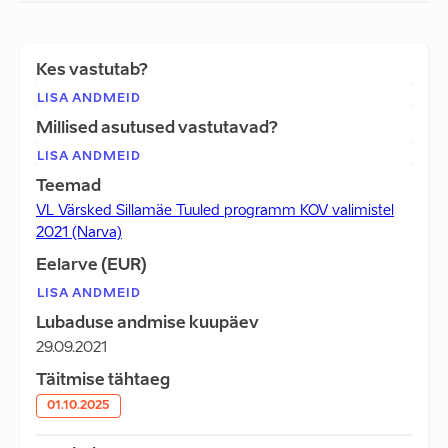
Kes vastutab?
LISA ANDMEID
Millised asutused vastutavad?
LISA ANDMEID
Teemad
VL Värsked Sillamäe Tuuled programm KOV valimistel
2021 (Narva)
Eelarve (EUR)
LISA ANDMEID
Lubaduse andmise kuupäev
29.09.2021
Täitmise tähtaeg
01.10.2025