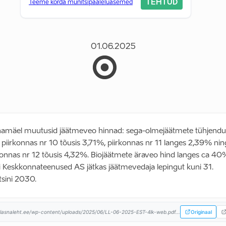
TEHTUD
Teeme korda munitsipaaleluasemed
01.06.2025
amäel muutusid jäätmeveo hinnad: sega-olmejäätmete tühjendu
 piirkonnas nr 10 tõusis 3,71%, piirkonnas nr 11 langes 2,39% nin
konnas nr 12 tõusis 4,32%. Biojäätmete äraveo hind langes ca 40
i Keskkonnateenused AS jätkas jäätmevedaja lepingut kuni 31.
sini 2030.
lasnaleht.ee/wp-content/uploads/2025/06/LL-06-2025-EST-4lk-web.pdf...
Originaal