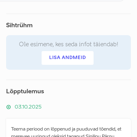
Sihtrühm
Ole esimene, kes seda infot täiendab!
LISA ANDMEID
Lõpptulemus
03.10.2025
Teema periood on lõppenud ja puuduvad tõendid, et
merevee uuringud oleksid taganud Sinilipu Pärnu