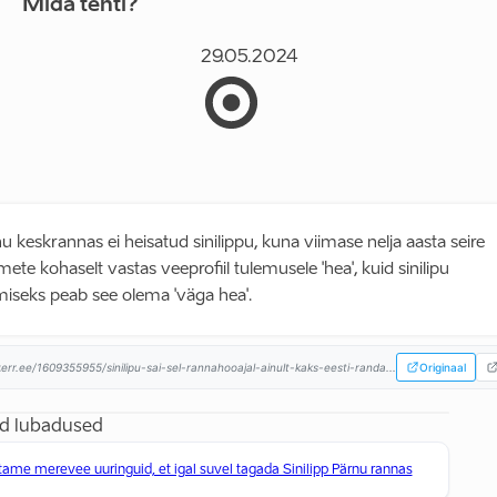
Mida tehti?
29.05.2024
u keskrannas ei heisatud sinilippu, kuna viimase nelja aasta seire
ete kohaselt vastas veeprofiil tulemusele 'hea', kuid sinilipu
iseks peab see olema 'väga hea'.
:
err.ee/1609355955/sinilipu-sai-sel-rannahooajal-ainult-kaks-eesti-randa...
Originaal
d lubadused
ame merevee uuringuid, et igal suvel tagada Sinilipp Pärnu rannas