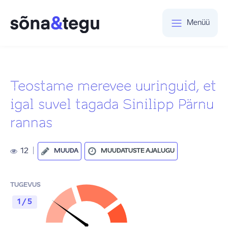
Menüü
Teostame merevee uuringuid, et
igal suvel tagada Sinilipp Pärnu
rannas
12
|
MUUDA
MUUDATUSTE AJALUGU
TUGEVUS
1 / 5