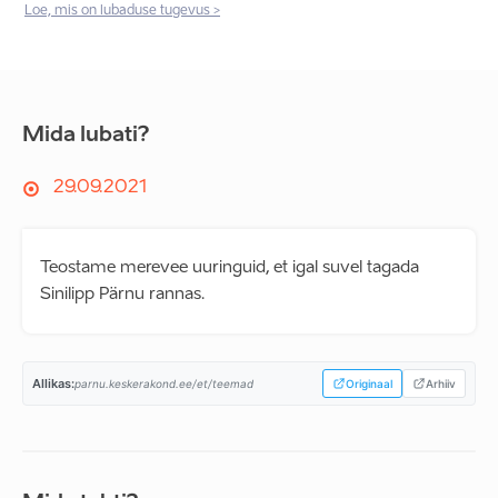
Loe, mis on lubaduse tugevus >
Mida lubati?
29.09.2021
Teostame merevee uuringuid, et igal suvel tagada
Sinilipp Pärnu rannas.
Allikas:
parnu.keskerakond.ee/et/teemad
Originaal
Arhiiv