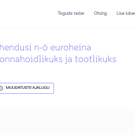
Tegude radar
Otsing
Lisa lub
ahendusi n-ö euroheina
nnahoidlikuks ja tootlikuks
MUUDATUSTE AJALUGU