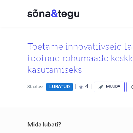
Toetame innovatiivseid l
tootnud rohumaade keskko
kasutamiseks
|
|
4
Staatus:
LUBATUD
MUUDA
Mida lubati?