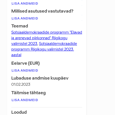
LISA ANDMEID
Millised asutused vastutavad?
LISA ANDMEID
Teemad
Sotsiaaldemokraadide programm "Elavad
ja arenevad piirkonnad" Riigikogu
valimistel 2023
,
Sotsiaaldemokraadide
programm Riigikogu valimistel 2023.
aastal
Eelarve (EUR)
LISA ANDMEID
Lubaduse andmise kuupäev
01.02.2023
Täitmise tähtaeg
LISA ANDMEID
Loodud