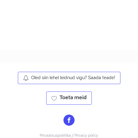
Oled siin lehel leidnud vigu? Saada teade!
Toeta meid
Privaatsuspoliitika / Privacy policy