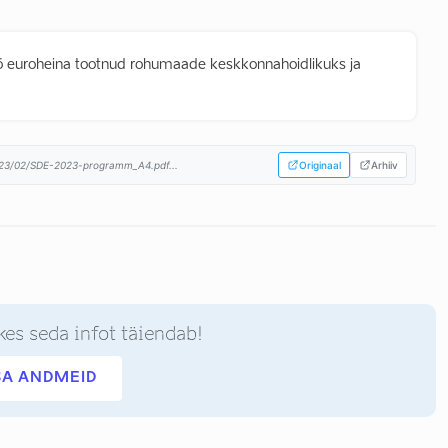
-ö euroheina tootnud rohumaade keskkonnahoidlikuks ja
023/02/SDE-2023-programm_A4.pdf...
Originaal
Arhiiv
kes seda infot täiendab!
SA ANDMEID