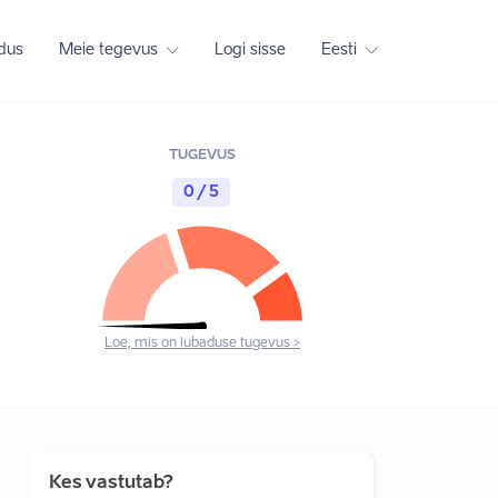
adus
Meie tegevus
Logi sisse
Eesti
TUGEVUS
0 / 5
Loe, mis on lubaduse tugevus >
Kes vastutab?