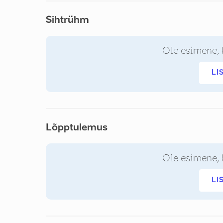
Sihtrühm
Ole esimene, 
LI
Lõpptulemus
Ole esimene, 
LI