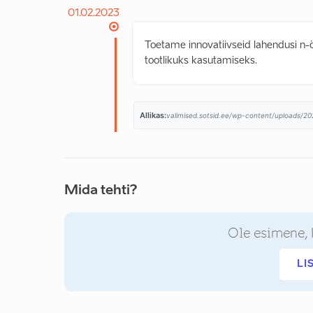
01.02.2023
Toetame innovatiivseid lahendusi n
tootlikuks kasutamiseks.
Allikas:
valimised.sotsid.ee/wp-content/uploads/2
Mida tehti?
Ole esimene, 
LI