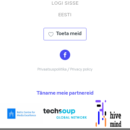
LOGI SISSE
EESTI
Toeta meid
Privaatsuspoliitika / Privacy policy
Täname meie partnereid