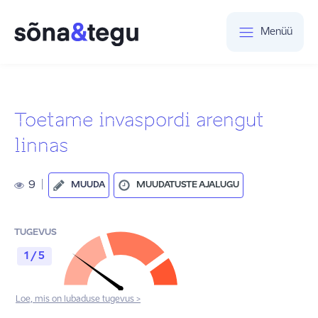
Menüü
Toetame invaspordi arengut
linnas
9
|
MUUDA
MUUDATUSTE AJALUGU
TUGEVUS
1 / 5
Loe, mis on lubaduse tugevus >