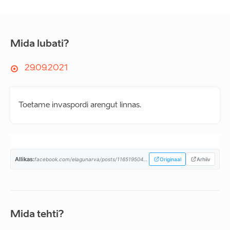
Mida lubati?
29.09.2021
Toetame invaspordi arengut linnas.
Allikas:
facebook.com/elagunarva/posts/116519504089205...
Originaal
Arhiiv
Mida tehti?