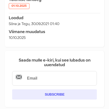
Täitmise tähtaeg
01.10.2025
Loodud
Sõna ja Tegu
,
30.09.2021 01:40
Viimane muudatus
10.10.2025
Saada mulle e-kiri, kui see lubadus on
uuendatud
SUBSCRIBE