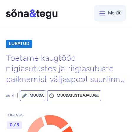
Menüü
LUBATUD
Toetame kaugtööd
riigiasutustes ja riigiasutuste
paiknemist väljaspool suurlinnu
4
|
MUUDA
MUUDATUSTE AJALUGU
TUGEVUS
0 / 5