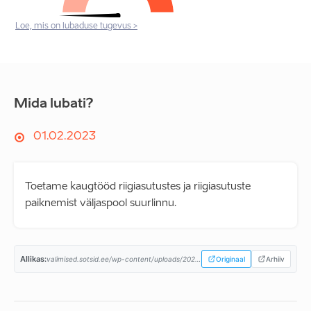
Loe, mis on lubaduse tugevus >
Mida lubati?
01.02.2023
Toetame kaugtööd riigiasutustes ja riigiasutuste
paiknemist väljaspool suurlinnu.
Allikas:
valimised.sotsid.ee/wp-content/uploads/2023/02/SDE-2023-programm_A4.pdf...
Originaal
Arhiiv