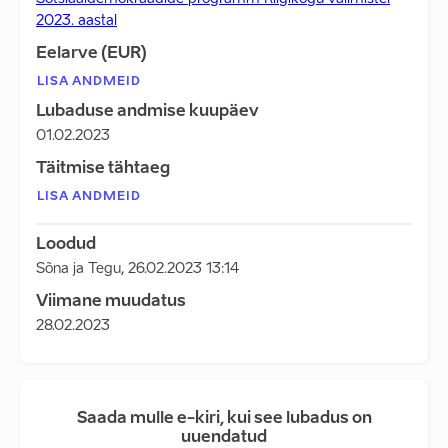
2023. aastal
Eelarve (EUR)
LISA ANDMEID
Lubaduse andmise kuupäev
01.02.2023
Täitmise tähtaeg
LISA ANDMEID
Loodud
Sõna ja Tegu
,
26.02.2023 13:14
Viimane muudatus
28.02.2023
Saada mulle e-kiri, kui see lubadus on
uuendatud