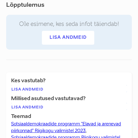
Lõpptulemus
Ole esimene, kes seda infot täiendab!
LISA ANDMEID
Kes vastutab?
LISA ANDMEID
Millised asutused vastutavad?
LISA ANDMEID
Teemad
Sotsiaaldemokraadide programm "Elavad ja arenevad
piirkonnad" Riigikogu valimistel 2023
,
Sotsiaaldemokraadide programm Riigikogu valimistel