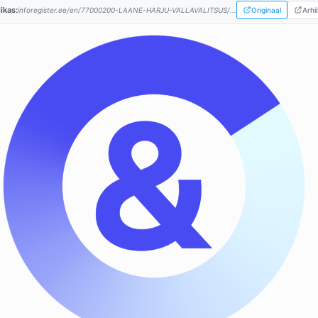
likas:
inforegister.ee/en/77000200-LAANE-HARJU-VALLAVALITSUS/...
Originaal
Arhii