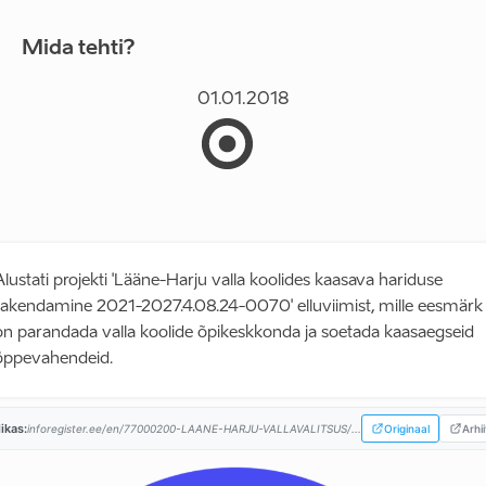
Mida tehti?
01.01.2018
Alustati projekti 'Lääne-Harju valla koolides kaasava hariduse
rakendamine 2021-2027.4.08.24-0070' elluviimist, mille eesmärk
on parandada valla koolide õpikeskkonda ja soetada kaasaegseid
õppevahendeid.
likas:
inforegister.ee/en/77000200-LAANE-HARJU-VALLAVALITSUS/...
Originaal
Arhii