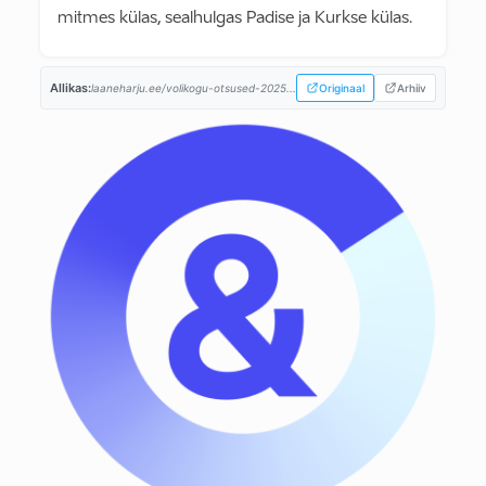
mitmes külas, sealhulgas Padise ja Kurkse külas.
Allikas:
laaneharju.ee/volikogu-otsused-2025...
Originaal
Arhiiv