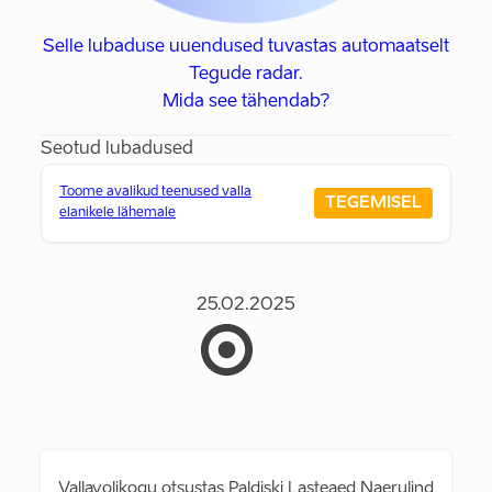
Selle lubaduse uuendused tuvastas automaatselt
Tegude radar.
Mida see tähendab?
Seotud lubadused
Toome avalikud teenused valla
TEGEMISEL
elanikele lähemale
25.02.2025
Vallavolikogu otsustas Paldiski Lasteaed Naerulind