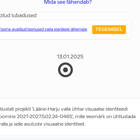
Mida see tähendab?
otud lubadused
TEGEMISEL
Toome avalikud teenused valla elanikele lähemale
13.01.2025
lustati projekti 'Lääne-Harju valla ühtse visuaalse identiteedi
loomine 2021-2027.5.02.24-0465', mille eesmärk on ühtlustada
alla ja selle asutuste visuaalne identiteet.