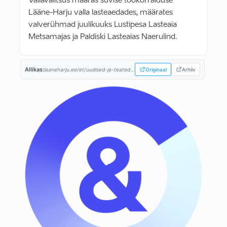
Vallavalitsus määras suvise töökorralduse
Lääne-Harju valla lasteaedades, määrates
valverühmad juulikuuks Lustipesa Lasteaia
Metsamajas ja Paldiski Lasteaias Naerulind.
Allikas:
laaneharju.ee/et/uudised-ja-teated...
Originaal
Arhiiv