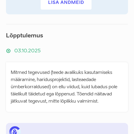
LISA ANDMEID
Lõpptulemus
03.10.2025
Mitmed tegevused (teede avalikuks kasutamiseks
määramine, haridusprojektid, lasteaedade
ümberkorraldused) on ellu viidud, kuid lubadus pole
täielikult täidetud ega lõppenud. Tõendid näitavad
jätkuvat tegevust, mitte lõplikku valmimist.