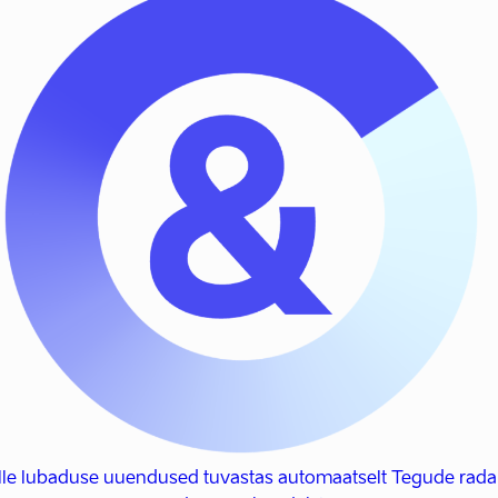
lle lubaduse uuendused tuvastas automaatselt Tegude radar