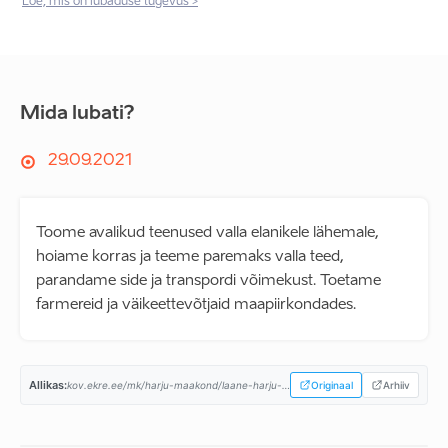
Loe, mis on lubaduse tugevus >
Mida lubati?
29.09.2021
Toome avalikud teenused valla elanikele lähemale,
hoiame korras ja teeme paremaks valla teed,
parandame side ja transpordi võimekust. Toetame
farmereid ja väikeettevõtjaid maapiirkondades.
Allikas:
kov.ekre.ee/mk/harju-maakond/laane-harju-vald/programm...
Originaal
Arhiiv