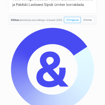
ja Paldiski Lasteaed Sipsik ümber korraldada.
Allikas:
laaneharju.ee/volikogu-otsused-2025...
Originaal
Arhiiv