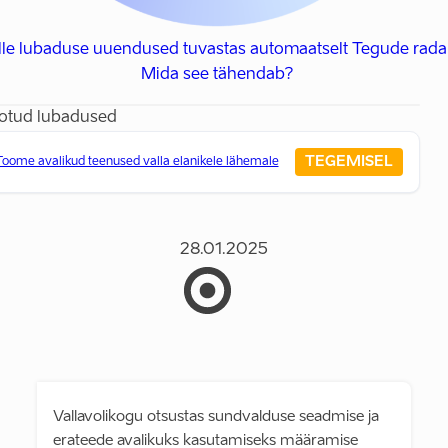
lle lubaduse uuendused tuvastas automaatselt Tegude radar
Mida see tähendab?
otud lubadused
TEGEMISEL
Toome avalikud teenused valla elanikele lähemale
28.01.2025
Vallavolikogu otsustas sundvalduse seadmise ja
erateede avalikuks kasutamiseks määramise