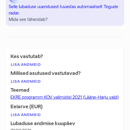
Selle lubaduse uuendused tuvastas automaatselt Tegude
radar.
Mida see tähendab?
Kes vastutab?
LISA ANDMEID
Millised asutused vastutavad?
LISA ANDMEID
Teemad
EKRE programm KOV valimistel 2021 (Lääne-Harju vald)
Eelarve (EUR)
LISA ANDMEID
Lubaduse andmise kuupäev