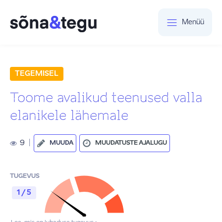
Menüü
TEGEMISEL
Toome avalikud teenused valla
elanikele lähemale
9
|
MUUDA
MUUDATUSTE AJALUGU
TUGEVUS
1 / 5