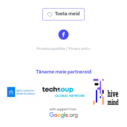
Toeta meid
Privaatsuspoliitika / Privacy policy
Täname meie partnereid