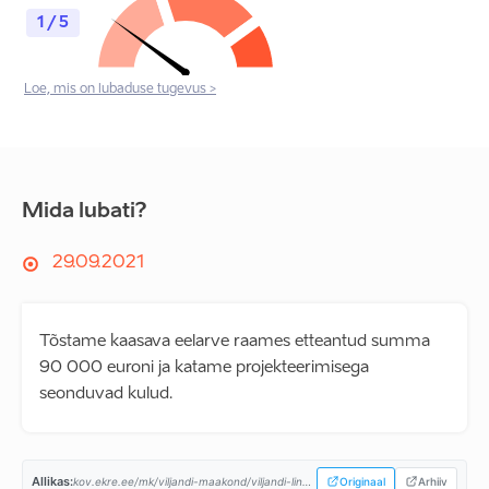
1 / 5
Loe, mis on lubaduse tugevus >
Mida lubati?
29.09.2021
Tõstame kaasava eelarve raames etteantud summa
90 000 euroni ja katame projekteerimisega
seonduvad kulud.
Allikas:
kov.ekre.ee/mk/viljandi-maakond/viljandi-linn/programm...
Originaal
Arhiiv