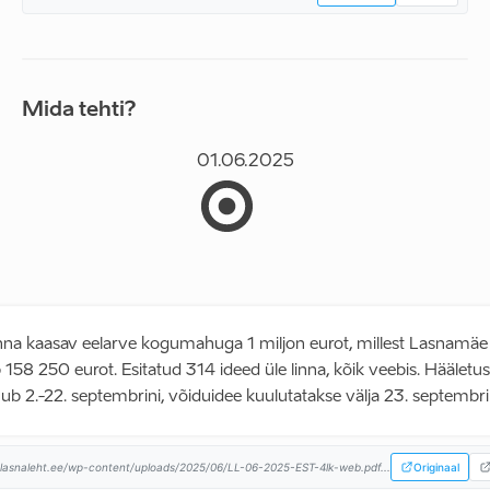
Mida tehti?
01.06.2025
inna kaasav eelarve kogumahuga 1 miljon eurot, millest Lasnamäe
 158 250 eurot. Esitatud 314 ideed üle linna, kõik veebis. Hääletus
ub 2.-22. septembrini, võiduidee kuulutatakse välja 23. septembril
lasnaleht.ee/wp-content/uploads/2025/06/LL-06-2025-EST-4lk-web.pdf...
Originaal