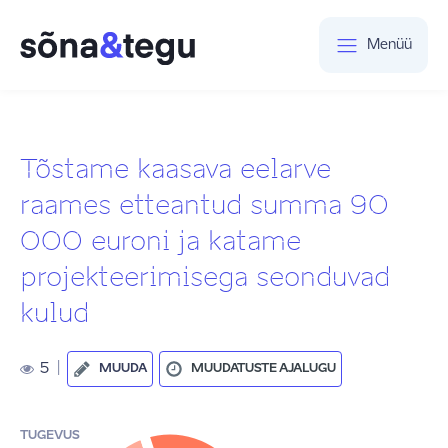
Menüü
Tõstame kaasava eelarve
raames etteantud summa 90
000 euroni ja katame
projekteerimisega seonduvad
kulud
5
|
MUUDA
MUUDATUSTE AJALUGU
TUGEVUS