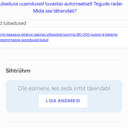
 lubaduse uuendused tuvastas automaatselt Tegude radar.
Mida see tähendab?
d lubadused
ame kaasava eelarve raames etteantud summa 90 000 euroni ja katame
ekteerimisega seonduvad kulud
Sihtrühm
Ole esimene, kes seda infot täiendab!
LISA ANDMEID