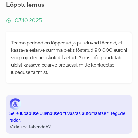
Lõpptulemus
03.10.2025
Teema periood on lõppenud ja puuduvad tõendid, et
kaasava eelarve summa oleks tõstetud 90 000 euroni
või projekteerimiskulud kaetud. Ainus info puudutab
üldist kaasava eelarve protsessi, mitte konkreetse
lubaduse täitmist.
Selle lubaduse uuendused tuvastas automaatselt Tegude
radar.
Mida see tähendab?