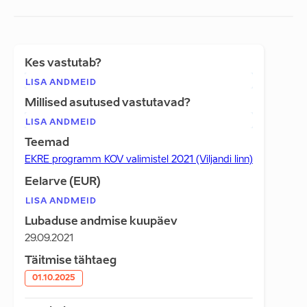
Kes vastutab?
LISA ANDMEID
Millised asutused vastutavad?
LISA ANDMEID
Teemad
EKRE programm KOV valimistel 2021 (Viljandi linn)
Eelarve (EUR)
LISA ANDMEID
Lubaduse andmise kuupäev
29.09.2021
Täitmise tähtaeg
01.10.2025