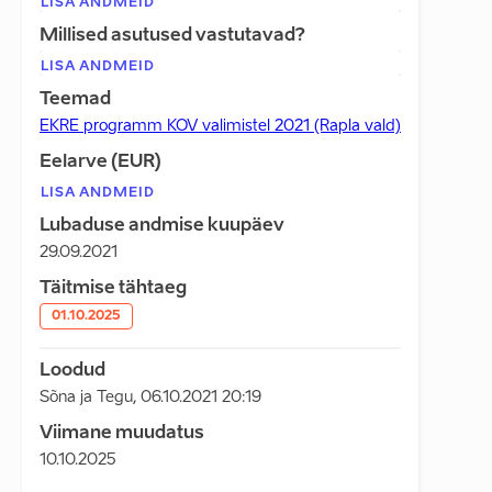
LISA ANDMEID
Millised asutused vastutavad?
LISA ANDMEID
Teemad
EKRE programm KOV valimistel 2021 (Rapla vald)
Eelarve (EUR)
LISA ANDMEID
Lubaduse andmise kuupäev
29.09.2021
Täitmise tähtaeg
01.10.2025
Loodud
Sõna ja Tegu
,
06.10.2021 20:19
Viimane muudatus
10.10.2025