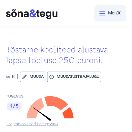
Menüü
Tõstame kooliteed alustava
lapse toetuse 250 euroni.
6
|
MUUDA
MUUDATUSTE AJALUGU
TUGEVUS
1 / 5
Loe, mis on lubaduse tugevus >