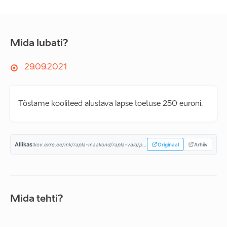
Mida lubati?
29.09.2021
Tõstame kooliteed alustava lapse toetuse 250 euroni.
Allikas:
kov.ekre.ee/mk/rapla-maakond/rapla-vald/programm...
Originaal
Arhiiv
Mida tehti?