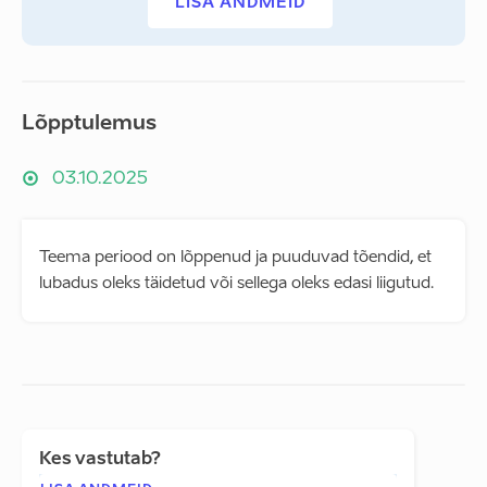
LISA ANDMEID
Lõpptulemus
03.10.2025
Teema periood on lõppenud ja puuduvad tõendid, et
lubadus oleks täidetud või sellega oleks edasi liigutud.
Kes vastutab?