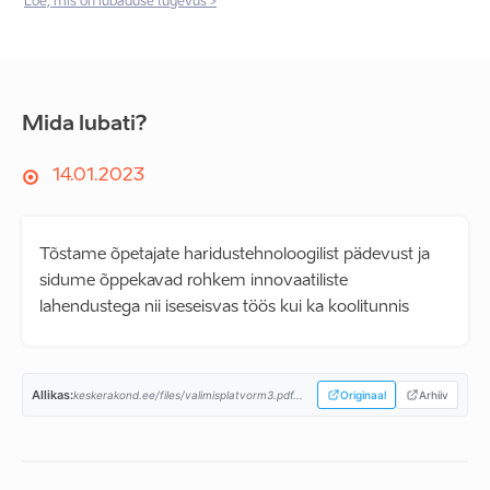
Loe, mis on lubaduse tugevus >
Mida lubati?
14.01.2023
Tõstame õpetajate haridustehnoloogilist pädevust ja
sidume õppekavad rohkem innovaatiliste
lahendustega nii iseseisvas töös kui ka koolitunnis
Allikas:
keskerakond.ee/files/valimisplatvorm3.pdf...
Originaal
Arhiiv