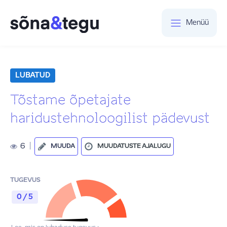
Menüü
LUBATUD
Tõstame õpetajate
haridustehnoloogilist pädevust
6
|
MUUDA
MUUDATUSTE AJALUGU
TUGEVUS
0 / 5