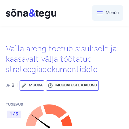
Menüü
Valla areng toetub sisuliselt ja
kaasavalt välja töötatud
strateegiadokumentidele
8
|
MUUDA
MUUDATUSTE AJALUGU
TUGEVUS
1 / 5