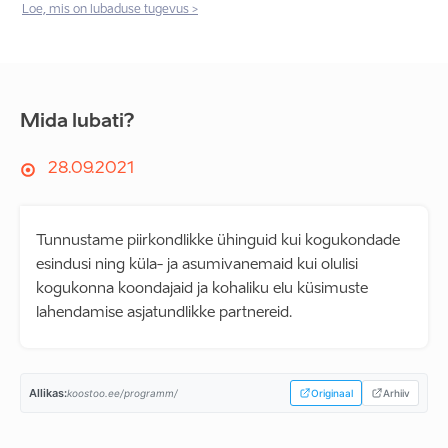
Loe, mis on lubaduse tugevus >
Mida lubati?
28.09.2021
Tunnustame piirkondlikke ühinguid kui kogukondade
esindusi ning küla- ja asumivanemaid kui olulisi
kogukonna koondajaid ja kohaliku elu küsimuste
lahendamise asjatundlikke partnereid.
Allikas:
koostoo.ee/programm/
Originaal
Arhiiv