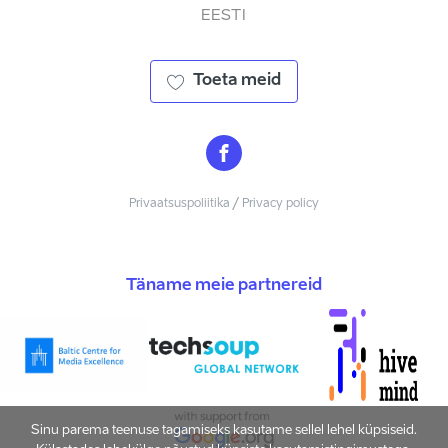
EESTI
Toeta meid
Privaatsuspoliitika / Privacy policy
Täname meie partnereid
Sinu parema teenuse tagamiseks kasutame sellel lehel küpsiseid.