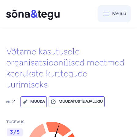
Menüü
Võtame kasutusele
organisatsioonilised meetmed
keerukate kuritegude
uurimiseks
2
|
MUUDA
MUUDATUSTE AJALUGU
TUGEVUS
3 / 5