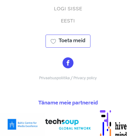
LOGI SISSE
EESTI
Toeta meid
Privaatsuspoliitika / Privacy policy
Täname meie partnereid