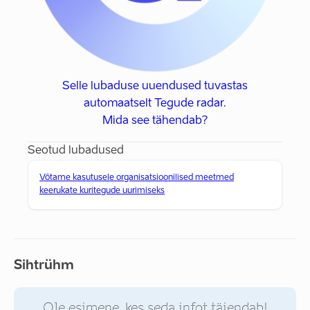
Selle lubaduse uuendused tuvastas
automaatselt Tegude radar.
Mida see tähendab?
Seotud lubadused
Võtame kasutusele organisatsioonilised meetmed
keerukate kuritegude uurimiseks
Sihtrühm
Ole esimene, kes seda infot täiendab!