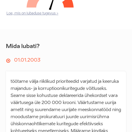
Loe, mis on lubaduse tugevus >
Mida lubati?
01.01.2003
töötame välja riiklikud prioriteedid varjatud ja keeruka
majandus- ja korruptioonikuritegude võitluseks.
Seame sisse kohustuse deklareerida ühekordset vara
väärtusega üle 200 000 krooni. Väärtustame uurija
ametit ning suurendame uurijate meeskonnatööd ning
moodustame prokuratuuri juurde uurimisrühma
ühiskonnaohtlikemate kuritegude efektiivseks
kohtueelseks menetlemiseks. Määrame kindlaks