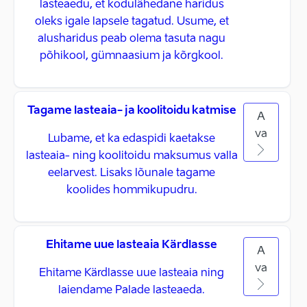
lasteaedu, et kodulähedane haridus
oleks igale lapsele tagatud. Usume, et
alusharidus peab olema tasuta nagu
põhikool, gümnaasium ja kõrgkool.
Tagame lasteaia- ja koolitoidu katmise
A
va
Lubame, et ka edaspidi kaetakse
lasteaia- ning koolitoidu maksumus valla
eelarvest. Lisaks lõunale tagame
koolides hommikupudru.
Ehitame uue lasteaia Kärdlasse
A
va
Ehitame Kärdlasse uue lasteaia ning
laiendame Palade lasteaeda.