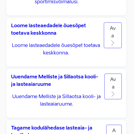
sportimisvõimalusi.
Loome lasteaedadele õuesõpet
Av
toetava keskkonna
a
Loome lasteaedadele õuesõpet toetava
keskkonna.
Uuendame Melliste ja Sillaotsa kooli-
Av
ja lasteaiaruume
a
Uuendame Melliste ja Sillaotsa kooli- ja
lasteaiaruume.
Tagame kodulähedase lasteaia- ja
A