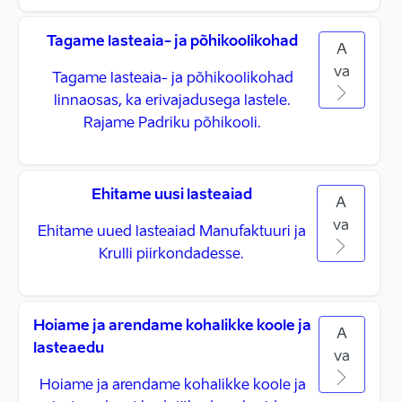
Tagame lasteaia- ja põhikoolikohad
A
va
Tagame lasteaia- ja põhikoolikohad
linnaosas, ka erivajadusega lastele.
Rajame Padriku põhikooli.
Ehitame uusi lasteaiad
A
va
Ehitame uued lasteaiad Manufaktuuri ja
Krulli piirkondadesse.
Hoiame ja arendame kohalikke koole ja
A
lasteaedu
va
Hoiame ja arendame kohalikke koole ja