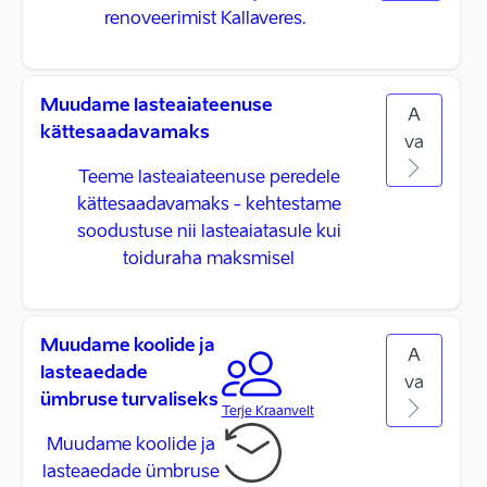
renoveerimist Kallaveres.
Muudame lasteaiateenuse
A
kättesaadavamaks
va
Teeme lasteaiateenuse peredele
kättesaadavamaks - kehtestame
soodustuse nii lasteaiatasule kui
toiduraha maksmisel
Muudame koolide ja
A
lasteaedade
va
ümbruse turvaliseks
Terje Kraanvelt
Muudame koolide ja
lasteaedade ümbruse