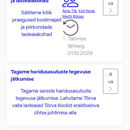
ja lasteaiakohad
va
Arne Tilk
,
Koit Nook
,
Säilitame kõik
Martti Rõigas
praegused koolimajad
ja piirkondade
lasteaiakohad
Täitmise
tähtaeg:
01.10.2029
Tagame haridusasutuste tegevuse
A
jätkumise
va
Tagame seniste haridusasutuste
tegevuse jätkumise. Lahutame Tõrva
valla lasteaiad Tõrva Koolist eraldiseisva
ühtse juhtimise alla.