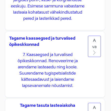
järgides põhi-, kesk- ja kõrghariduse
eeskuju. Esimese sammuna vabastame
lasteaia kohatasust vähekindlustatud
pered ja lasterikkad pered.
Tagame kaasaegsed ja turvalised
A
õpikeskkonnad
va
7. Kaasaegsed ja turvalised
õpikeskkonnad. Renoveerime ja
arendame lasteaedu ning koole.
Suurendame tugispetsialistide
kättesaadavust ja laiendame
lapsevanemate nõustamist.
Tagame tasuta lasteaiakoha
A