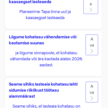
kaasaegset lasteaeda
a
Planeerime Tapa linna uut ja
kaasaegset lasteaeda
Liigume kohatasu vähendamise või
A
kaotamise suunas
va
ja liigume sinnapoole, et kohatasu
vähendada või ära kaotada alates 2026.
aastast.
Seame sihiks lasteaia kohatasu lahti
A
sidumise riiklikust töötasu
va
alammäärast
Seame sihiks, et lasteaia kohatasu on