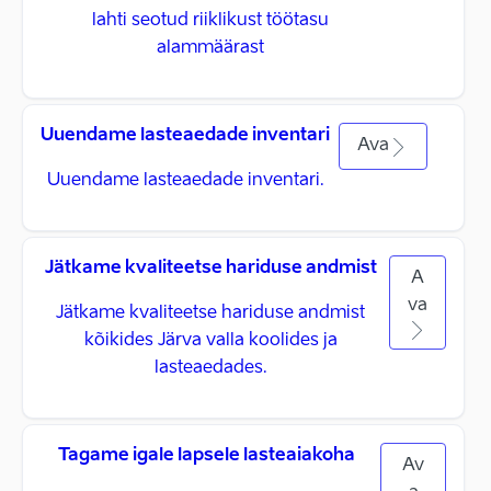
lahti seotud riiklikust töötasu
alammäärast
Uuendame lasteaedade inventari
Ava
Uuendame lasteaedade inventari.
Jätkame kvaliteetse hariduse andmist
A
va
Jätkame kvaliteetse hariduse andmist
kõikides Järva valla koolides ja
lasteaedades.
Tagame igale lapsele lasteaiakoha
Av