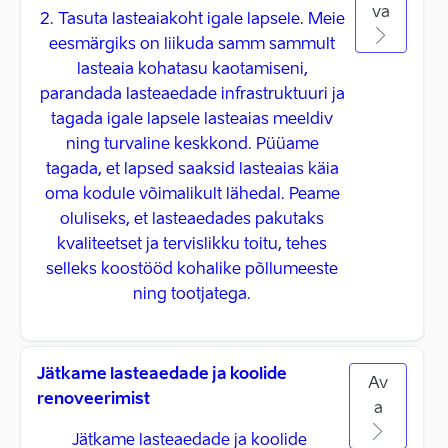
va
2. Tasuta lasteaiakoht igale lapsele. Meie
eesmärgiks on liikuda samm sammult
lasteaia kohatasu kaotamiseni,
parandada lasteaedade infrastruktuuri ja
tagada igale lapsele lasteaias meeldiv
ning turvaline keskkond. Püüame
tagada, et lapsed saaksid lasteaias käia
oma kodule võimalikult lähedal. Peame
oluliseks, et lasteaedades pakutaks
kvaliteetset ja tervislikku toitu, tehes
selleks koostööd kohalike põllumeeste
ning tootjatega.
Jätkame lasteaedade ja koolide
Av
renoveerimist
a
Jätkame lasteaedade ja koolide