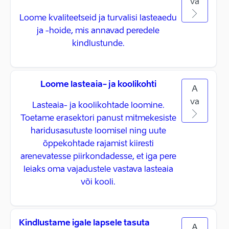
va
Loome kvaliteetseid ja turvalisi lasteaedu
ja -hoide, mis annavad peredele
kindlustunde.
Loome lasteaia- ja koolikohti
A
va
Lasteaia- ja koolikohtade loomine.
Toetame erasektori panust mitmekesiste
haridusasutuste loomisel ning uute
õppekohtade rajamist kiiresti
arenevatesse piirkondadesse, et iga pere
leiaks oma vajadustele vastava lasteaia
või kooli.
Kindlustame igale lapsele tasuta
A