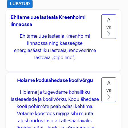
LUBATUD
Ehitame uue lasteaia Kreenholmi
A
linnaossa
va
Ehitame uue lasteaia Kreenholmi
linnaossa ning kaasaegse
energiasäästliku lasteaia; renoveerime
lasteaia „Cipollino“;
Hoiame kodulähedase koolivõrgu
A
va
Hoiame ja tugevdame kohalikku
lasteaedade ja koolivõrku. Kodulähedase
kooli põhimõte peab edasi kehtima.
Võtame koostöös riigiga sihi muuta
alusharidus tasuta kättesaadavaks