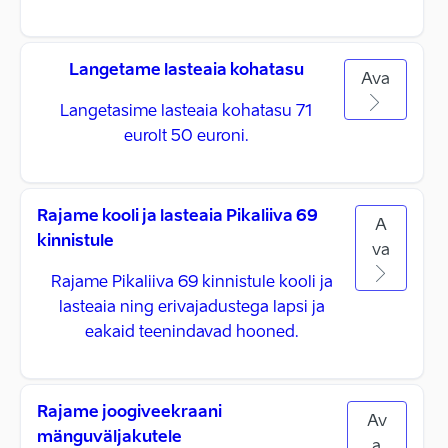
Langetame lasteaia kohatasu
Ava
Langetasime lasteaia kohatasu 71
eurolt 50 euroni.
Rajame kooli ja lasteaia Pikaliiva 69
A
kinnistule
va
Rajame Pikaliiva 69 kinnistule kooli ja
lasteaia ning erivajadustega lapsi ja
eakaid teenindavad hooned.
Rajame joogiveekraani
Av
mänguväljakutele
a