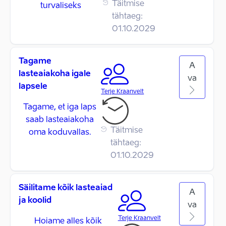
Täitmise
turvaliseks
tähtaeg:
01.10.2029
Tagame
A
lasteaiakoha igale
va
lapsele
Terje Kraanvelt
Tagame, et iga laps
saab lasteaiakoha
Täitmise
oma koduvallas.
tähtaeg:
01.10.2029
Säilitame kõik lasteaiad
A
ja koolid
va
Terje Kraanvelt
Hoiame alles kõik