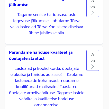
A
jätkumise
va
Tagame seniste haridusasutuste
tegevuse jätkumise. Lahutame Tõrva
valla lasteaiad Tõrva Koolist eraldiseisva
ühtse juhtimise alla.
Parandame hariduse kvaliteeti ja
A
õpetajate staatust
va
Lasteaiad ja koolid korda, õpetajate
elukutse ja haridus au sisse! – Kaotame
lasteaedade kohatasud, muudame
koolilõunad maitsvaks! Taastame
õpetajate ametiväärikuse. Tagame lastele
väärika ja kvaliteetse hariduse
omandamise.