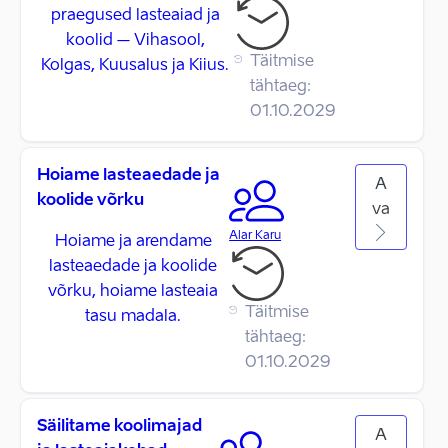
praegused lasteaiad ja
koolid – Vihasool,
Täitmise
Kolgas, Kuusalus ja Kiius.
tähtaeg:
01.10.2029
Hoiame lasteaedade ja
A
koolide võrku
va
Alar Karu
Hoiame ja arendame
lasteaedade ja koolide
võrku, hoiame lasteaia
Täitmise
tasu madala.
tähtaeg:
01.10.2029
Säilitame koolimajad
A