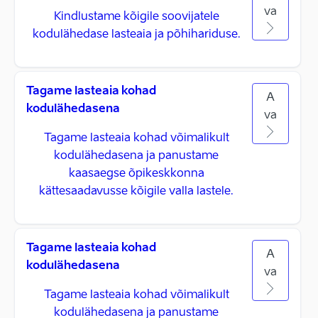
va
Kindlustame kõigile soovijatele
kodulähedase lasteaia ja põhihariduse.
Tagame lasteaia kohad
A
kodulähedasena
va
Tagame lasteaia kohad võimalikult
kodulähedasena ja panustame
kaasaegse õpikeskkonna
kättesaadavusse kõigile valla lastele.
Tagame lasteaia kohad
A
kodulähedasena
va
Tagame lasteaia kohad võimalikult
kodulähedasena ja panustame