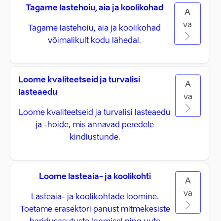
Tagame lastehoiu, aia ja koolikohad
A
va
Tagame lastehoiu, aia ja koolikohad
võimalikult kodu lähedal.
Loome kvaliteetseid ja turvalisi
A
lasteaedu
va
Loome kvaliteetseid ja turvalisi lasteaedu
ja -hoide, mis annavad peredele
kindlustunde.
Loome lasteaia- ja koolikohti
A
va
Lasteaia- ja koolikohtade loomine.
Toetame erasektori panust mitmekesiste