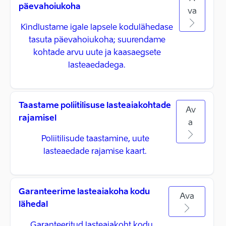
päevahoiukoha
va
Kindlustame igale lapsele kodulähedase
tasuta päevahoiukoha; suurendame
kohtade arvu uute ja kaasaegsete
lasteaedadega.
Taastame poliitilisuse lasteaiakohtade
Av
rajamisel
a
Poliitilisude taastamine, uute
lasteaedade rajamise kaart.
Garanteerime lasteaiakoha kodu
Ava
lähedal
Garanteeritud lasteaiakoht kodu