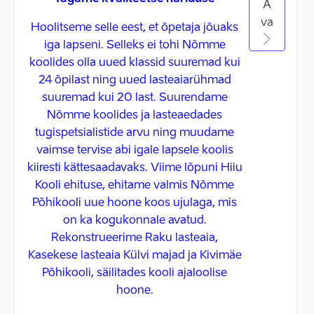
A
va
Hoolitseme selle eest, et õpetaja jõuaks
iga lapseni. Selleks ei tohi Nõmme
koolides olla uued klassid suuremad kui
24 õpilast ning uued lasteaiarühmad
suuremad kui 20 last. Suurendame
Nõmme koolides ja lasteaedades
tugispetsialistide arvu ning muudame
vaimse tervise abi igale lapsele koolis
kiiresti kättesaadavaks. Viime lõpuni Hiiu
Kooli ehituse, ehitame valmis Nõmme
Põhikooli uue hoone koos ujulaga, mis
on ka kogukonnale avatud.
Rekonstrueerime Raku lasteaia,
Kasekese lasteaia Külvi majad ja Kivimäe
Põhikooli, säilitades kooli ajaloolise
hoone.