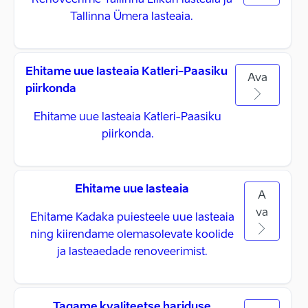
Renoveerime Tallinna Liikuri lasteaia ja
Tallinna Ümera lasteaia.
Ehitame uue lasteaia Katleri-Paasiku
Ava
piirkonda
Ehitame uue lasteaia Katleri-Paasiku
piirkonda.
Ehitame uue lasteaia
A
va
Ehitame Kadaka puiesteele uue lasteaia
ning kiirendame olemasolevate koolide
ja lasteaedade renoveerimist.
Tagame kvaliteetse hariduse