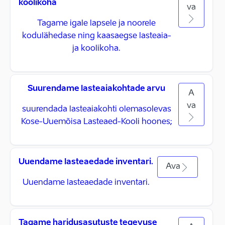
koolikoha
va
Tagame igale lapsele ja noorele
kodulähedase ning kaasaegse lasteaia-
ja koolikoha.
Suurendame lasteaiakohtade arvu
A
va
suurendada lasteaiakohti olemasolevas
Kose-Uuemõisa Lasteaed-Kooli hoones;
Uuendame lasteaedade inventari.
Ava
Uuendame lasteaedade inventari.
Tagame haridusasutuste tegevuse