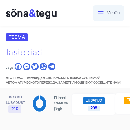
Menüü
TEEMA
lasteaiad
Jaga:
ЭТОТ ТЕКСТ ПЕРЕВЕДЕН С ЭСТОНСКОГО ЯЗЫКА СИСТЕМОЙ
АВТОМАТИЧЕСКОГО ПЕРЕВОДА. ЗАМЕТИЛИ ОШИБКУ?
СООБЩИТЕ НАМ!
KOKKU
Filtreeri
T
LUBATUD
LUBADUST
staatuse
208
210
järgi: