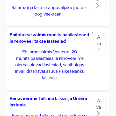
Rajame iga laste mänguväljaku juurde
joogiveekraani.
Ehitatakse valmis munitsipaallasteaed
A
ja renoveeritakse lasteaiad
va
Ehitame valmis Veerenni 20
munitsipaallasteaia ja renoveerime
olemasolevad lasteaiad, sealhulgas
Invaliidi tänaval asuva Päikesejänku
lasteaia.
Renoveerime Tallinna Liikuri ja Ümera
A
lasteaia
va