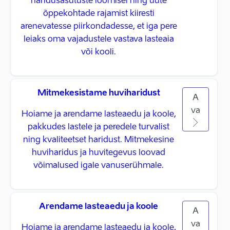
haridusasutuste loomisel ning uute
õppekohtade rajamist kiiresti
arenevatesse piirkondadesse, et iga pere
leiaks oma vajadustele vastava lasteaia
või kooli.
Mitmekesistame huviharidust
A
va
Hoiame ja arendame lasteaedu ja koole,
pakkudes lastele ja peredele turvalist
ning kvaliteetset haridust. Mitmekesine
huviharidus ja huvitegevus loovad
võimalused igale vanuserühmale.
Arendame lasteaedu ja koole
A
va
Hoiame ja arendame lasteaedu ja koole,