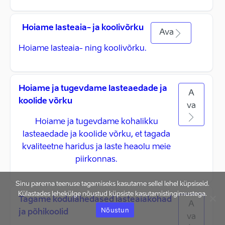
Hoiame lasteaia- ja koolivõrku
Ava
Hoiame lasteaia- ning koolivõrku.
Hoiame ja tugevdame lasteaedade ja
A
koolide võrku
va
Hoiame ja tugevdame kohalikku
lasteaedade ja koolide võrku, et tagada
kvaliteetne haridus ja laste heaolu meie
piirkonnas.
Sinu parema teenuse tagamiseks kasutame sellel lehel küpsiseid.
Külastades lehekülge nõustud küpsiste kasutamistingimustega.
Tagame kodulähedased lasteaiakohad
A
Nõustun
ja põhikoolid
va