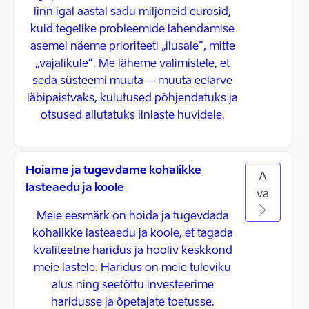
linn igal aastal sadu miljoneid eurosid,
kuid tegelike probleemide lahendamise
asemel näeme prioriteeti „ilusale“, mitte
„vajalikule“. Me läheme valimistele, et
seda süsteemi muuta – muuta eelarve
läbipaistvaks, kulutused põhjendatuks ja
otsused allutatuks linlaste huvidele.
Hoiame ja tugevdame kohalikke
A
lasteaedu ja koole
va
Meie eesmärk on hoida ja tugevdada
kohalikke lasteaedu ja koole, et tagada
kvaliteetne haridus ja hooliv keskkond
meie lastele. Haridus on meie tuleviku
alus ning seetõttu investeerime
haridusse ja õpetajate toetusse.