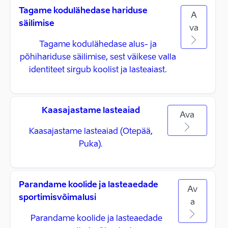
Tagame kodulähedase hariduse
A
säilimise
va
Tagame kodulähedase alus- ja
põhihariduse säilimise, sest väikese valla
identiteet sirgub koolist ja lasteaiast.
Kaasajastame lasteaiad
Ava
Kaasajastame lasteaiad (Otepää,
Puka).
Parandame koolide ja lasteaedade
Av
sportimisvõimalusi
a
Parandame koolide ja lasteaedade