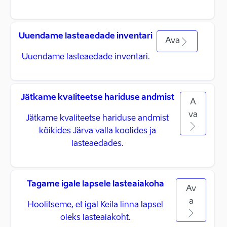
Uuendame lasteaedade inventari
Ava
Uuendame lasteaedade inventari.
Jätkame kvaliteetse hariduse andmist
A
va
Jätkame kvaliteetse hariduse andmist
kõikides Järva valla koolides ja
lasteaedades.
Tagame igale lapsele lasteaiakoha
Av
a
Hoolitseme, et igal Keila linna lapsel
oleks lasteaiakoht.