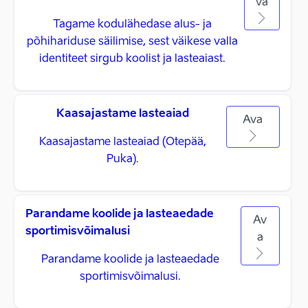
va
Tagame kodulähedase alus- ja
põhihariduse säilimise, sest väikese valla
identiteet sirgub koolist ja lasteaiast.
Kaasajastame lasteaiad
Ava
Kaasajastame lasteaiad (Otepää,
Puka).
Parandame koolide ja lasteaedade
Av
sportimisvõimalusi
a
Parandame koolide ja lasteaedade
sportimisvõimalusi.