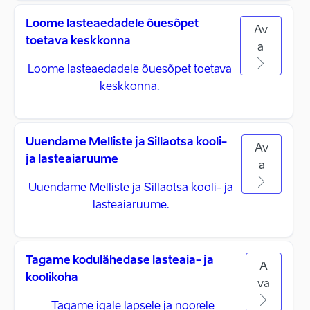
Loome lasteaedadele õuesõpet
Av
toetava keskkonna
a
Loome lasteaedadele õuesõpet toetava
keskkonna.
Uuendame Melliste ja Sillaotsa kooli-
Av
ja lasteaiaruume
a
Uuendame Melliste ja Sillaotsa kooli- ja
lasteaiaruume.
Tagame kodulähedase lasteaia- ja
A
koolikoha
va
Tagame igale lapsele ja noorele