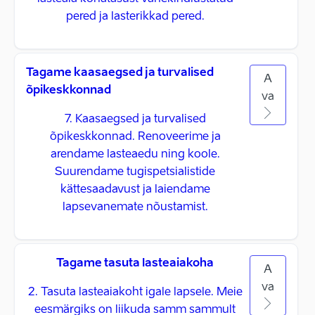
pered ja lasterikkad pered.
Tagame kaasaegsed ja turvalised
A
õpikeskkonnad
va
7. Kaasaegsed ja turvalised
õpikeskkonnad. Renoveerime ja
arendame lasteaedu ning koole.
Suurendame tugispetsialistide
kättesaadavust ja laiendame
lapsevanemate nõustamist.
Tagame tasuta lasteaiakoha
A
va
2. Tasuta lasteaiakoht igale lapsele. Meie
eesmärgiks on liikuda samm sammult