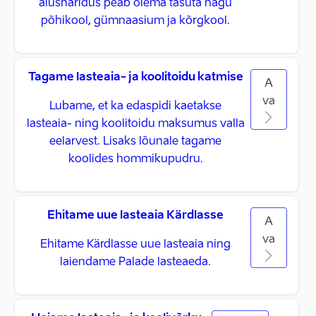
alusharidus peab olema tasuta nagu
põhikool, gümnaasium ja kõrgkool.
Tagame lasteaia- ja koolitoidu katmise
A
va
Lubame, et ka edaspidi kaetakse
lasteaia- ning koolitoidu maksumus valla
eelarvest. Lisaks lõunale tagame
koolides hommikupudru.
Ehitame uue lasteaia Kärdlasse
A
va
Ehitame Kärdlasse uue lasteaia ning
laiendame Palade lasteaeda.