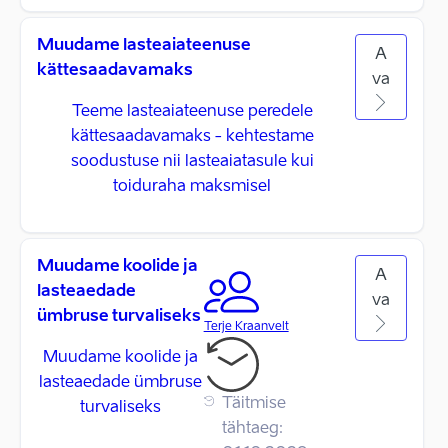
Muudame lasteaiateenuse
A
kättesaadavamaks
va
Teeme lasteaiateenuse peredele
kättesaadavamaks - kehtestame
soodustuse nii lasteaiatasule kui
toiduraha maksmisel
Muudame koolide ja
A
lasteaedade
va
ümbruse turvaliseks
Terje Kraanvelt
Muudame koolide ja
lasteaedade ümbruse
Täitmise
turvaliseks
tähtaeg: