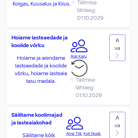
Täitmise
Kolgas, Kuusalus ja Kiius.
tähtaeg:
01.10.2029
Hoiame lasteaedade ja
A
koolide võrku
va
Alar Karu
Hoiame ja arendame
lasteaedade ja koolide
võrku, hoiame lasteaia
Täitmise
tasu madala.
tähtaeg:
01.10.2029
Säilitame koolimajad
A
ja lasteaiakohad
va
Arne Tilk
,
Koit Nook
,
Säilitame kõik