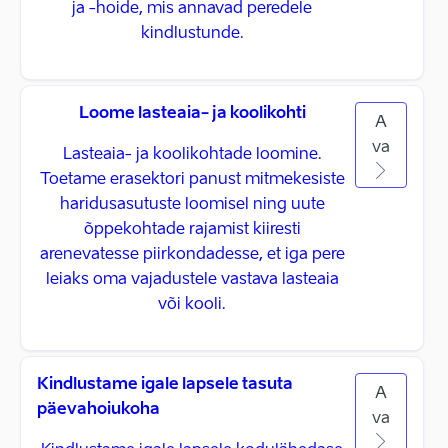
ja -hoide, mis annavad peredele
kindlustunde.
Loome lasteaia- ja koolikohti
A
va
Lasteaia- ja koolikohtade loomine.
Toetame erasektori panust mitmekesiste
haridusasutuste loomisel ning uute
õppekohtade rajamist kiiresti
arenevatesse piirkondadesse, et iga pere
leiaks oma vajadustele vastava lasteaia
või kooli.
Kindlustame igale lapsele tasuta
A
päevahoiukoha
va