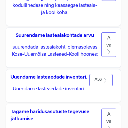
kodulähedase ning kaasaegse lasteaia-
ja koolikoha.
Suurendame lasteaiakohtade arvu
A
va
suurendada lasteaiakohti olemasolevas
Kose-Uuemõisa Lasteaed-Kooli hoones;
Uuendame lasteaedade inventari.
Ava
Uuendame lasteaedade inventari.
Tagame haridusasutuste tegevuse
A
jätkumise
va