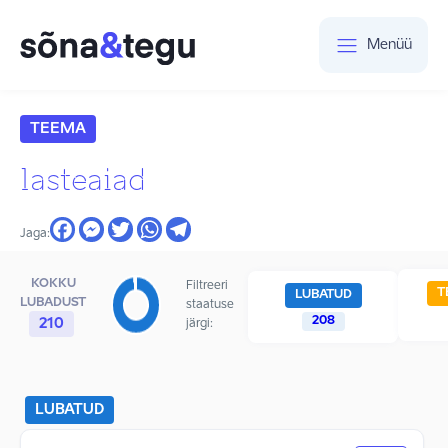
Menüü
TEEMA
lasteaiad
Jaga:
KOKKU
Filtreeri
T
LUBATUD
LUBADUST
staatuse
208
210
järgi:
LUBATUD