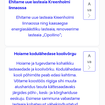
Ehitame uue lasteaia Kreenholmi
A
linnaossa
va
Ehitame uue lasteaia Kreenholmi
linnaossa ning kaasaegse
energiasäästliku lasteaia; renoveerime
lasteaia „Cipollino“;
Hoiame kodulähedase koolivõrgu
A
va
Hoiame ja tugevdame kohalikku
lasteaedade ja koolivõrku. Kodulähedase
kooli põhimõte peab edasi kehtima.
Võtame koostöös riigiga sihi muuta
alusharidus tasuta kättesaadavaks
järgides põhi-, kesk- ja kõrghariduse
eeskuju. Esimese sammuna vabastame
lasteaia kohatasust vähekindlustatud