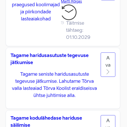
Martti Rõigas
praegused koolimajad
ja piirkondade
lasteaiakohad
Täitmise
tähtaeg:
01.10.2029
Tagame haridusasutuste tegevuse
A
jätkumise
va
Tagame seniste haridusasutuste
tegevuse jätkumise. Lahutame Tõrva
valla lasteaiad Tõrva Koolist eraldiseisva
ühtse juhtimise alla.
Tagame kodulähedase hariduse
A
säilimise