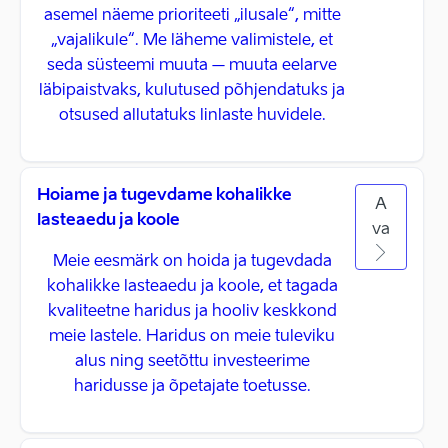
asemel näeme prioriteeti „ilusale“, mitte
„vajalikule“. Me läheme valimistele, et
seda süsteemi muuta – muuta eelarve
läbipaistvaks, kulutused põhjendatuks ja
otsused allutatuks linlaste huvidele.
Hoiame ja tugevdame kohalikke
A
lasteaedu ja koole
va
Meie eesmärk on hoida ja tugevdada
kohalikke lasteaedu ja koole, et tagada
kvaliteetne haridus ja hooliv keskkond
meie lastele. Haridus on meie tuleviku
alus ning seetõttu investeerime
haridusse ja õpetajate toetusse.