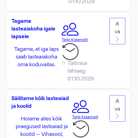
01.10.2029
Tagame
A
lasteaiakoha igale
va
lapsele
Terje Kraanvelt
Tagame, et iga laps
saab lasteaiakoha
Täitmise
oma koduvallas.
tähtaeg:
01.10.2029
Säilitame kõik lasteaiad
A
ja koolid
va
Terje Kraanvelt
Hoiame alles kõik
praegused lasteaiad ja
koolid – Vihasool,