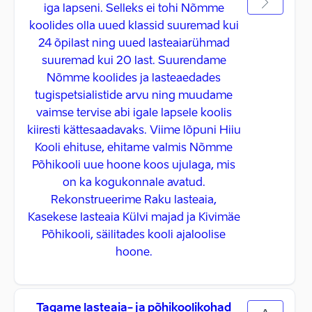
iga lapseni. Selleks ei tohi Nõmme
koolides olla uued klassid suuremad kui
24 õpilast ning uued lasteaiarühmad
suuremad kui 20 last. Suurendame
Nõmme koolides ja lasteaedades
tugispetsialistide arvu ning muudame
vaimse tervise abi igale lapsele koolis
kiiresti kättesaadavaks. Viime lõpuni Hiiu
Kooli ehituse, ehitame valmis Nõmme
Põhikooli uue hoone koos ujulaga, mis
on ka kogukonnale avatud.
Rekonstrueerime Raku lasteaia,
Kasekese lasteaia Külvi majad ja Kivimäe
Põhikooli, säilitades kooli ajaloolise
hoone.
Tagame lasteaia- ja põhikoolikohad