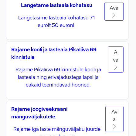
Langetame lasteaia kohatasu
Ava
Langetasime lasteaia kohatasu 71
eurolt 50 euroni.
Rajame kooli ja lasteaia Pikaliiva 69
A
kinnistule
va
Rajame Pikaliiva 69 kinnistule kooli ja
lasteaia ning erivajadustega lapsi ja
eakaid teenindavad hooned.
Rajame joogiveekraani
Av
mänguväljakutele
a
Rajame iga laste mänguväljaku juurde