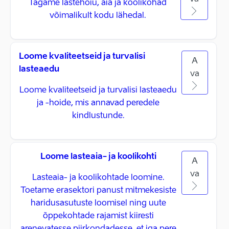
Tagame lastehoiu, aia ja koolikohad
võimalikult kodu lähedal.
Loome kvaliteetseid ja turvalisi
A
lasteaedu
va
Loome kvaliteetseid ja turvalisi lasteaedu
ja -hoide, mis annavad peredele
kindlustunde.
Loome lasteaia- ja koolikohti
A
va
Lasteaia- ja koolikohtade loomine.
Toetame erasektori panust mitmekesiste
haridusasutuste loomisel ning uute
õppekohtade rajamist kiiresti