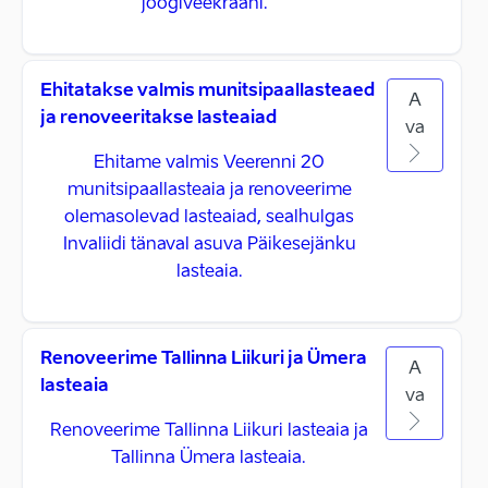
joogiveekraani.
Ehitatakse valmis munitsipaallasteaed
A
ja renoveeritakse lasteaiad
va
Ehitame valmis Veerenni 20
munitsipaallasteaia ja renoveerime
olemasolevad lasteaiad, sealhulgas
Invaliidi tänaval asuva Päikesejänku
lasteaia.
Renoveerime Tallinna Liikuri ja Ümera
A
lasteaia
va
Renoveerime Tallinna Liikuri lasteaia ja
Tallinna Ümera lasteaia.