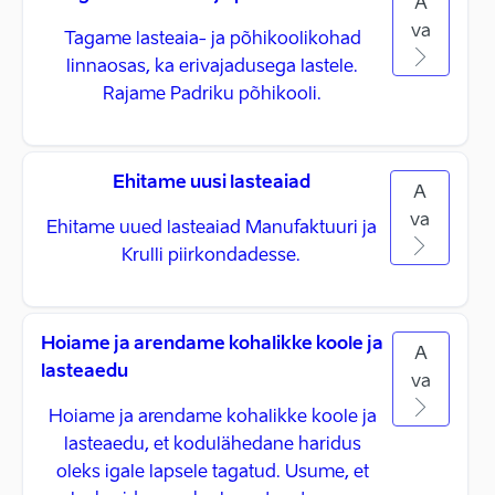
A
va
Tagame lasteaia- ja põhikoolikohad
linnaosas, ka erivajadusega lastele.
Rajame Padriku põhikooli.
Ehitame uusi lasteaiad
A
va
Ehitame uued lasteaiad Manufaktuuri ja
Krulli piirkondadesse.
Hoiame ja arendame kohalikke koole ja
A
lasteaedu
va
Hoiame ja arendame kohalikke koole ja
lasteaedu, et kodulähedane haridus
oleks igale lapsele tagatud. Usume, et