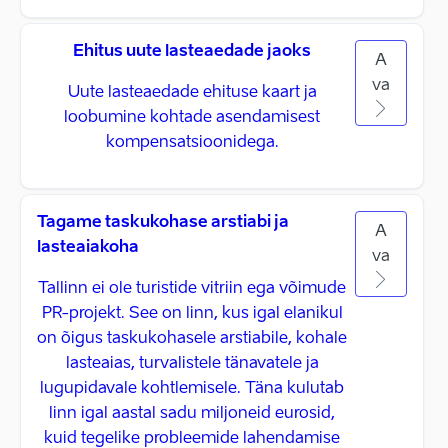
Ehitus uute lasteaedade jaoks
A
va
Uute lasteaedade ehituse kaart ja
loobumine kohtade asendamisest
kompensatsioonidega.
Tagame taskukohase arstiabi ja
A
lasteaiakoha
va
Tallinn ei ole turistide vitriin ega võimude
PR-projekt. See on linn, kus igal elanikul
on õigus taskukohasele arstiabile, kohale
lasteaias, turvalistele tänavatele ja
lugupidavale kohtlemisele. Täna kulutab
linn igal aastal sadu miljoneid eurosid,
kuid tegelike probleemide lahendamise