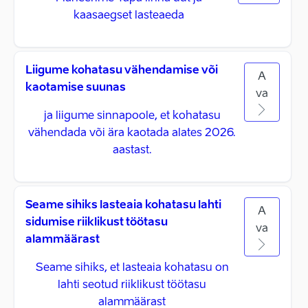
kaasaegset lasteaeda
Liigume kohatasu vähendamise või
A
kaotamise suunas
va
ja liigume sinnapoole, et kohatasu
vähendada või ära kaotada alates 2026.
aastast.
Seame sihiks lasteaia kohatasu lahti
A
sidumise riiklikust töötasu
va
alammäärast
Seame sihiks, et lasteaia kohatasu on
lahti seotud riiklikust töötasu
alammäärast