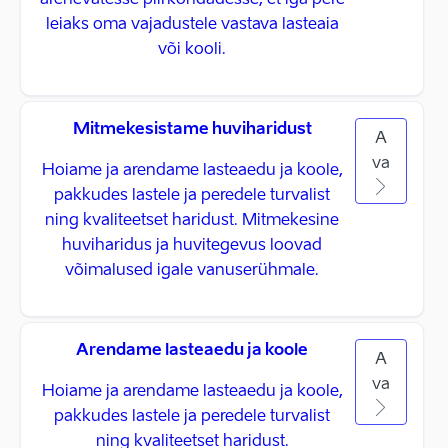
arenevatesse piirkondadesse, et iga pere
leiaks oma vajadustele vastava lasteaia
või kooli.
Mitmekesistame huviharidust
A
va
Hoiame ja arendame lasteaedu ja koole,
pakkudes lastele ja peredele turvalist
ning kvaliteetset haridust. Mitmekesine
huviharidus ja huvitegevus loovad
võimalused igale vanuserühmale.
Arendame lasteaedu ja koole
A
va
Hoiame ja arendame lasteaedu ja koole,
pakkudes lastele ja peredele turvalist
ning kvaliteetset haridust.