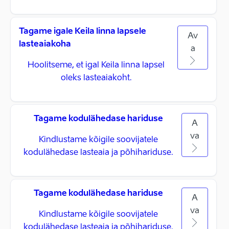
Tagame igale Keila linna lapsele
Av
lasteaiakoha
a
Hoolitseme, et igal Keila linna lapsel
oleks lasteaiakoht.
Tagame kodulähedase hariduse
A
va
Kindlustame kõigile soovijatele
kodulähedase lasteaia ja põhihariduse.
Tagame kodulähedase hariduse
A
va
Kindlustame kõigile soovijatele
kodulähedase lasteaia ja põhihariduse.