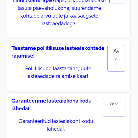
Kindlustame igale lapsele kodulähedase
tasuta päevahoiukoha; suurendame
kohtade arvu uute ja kaasaegsete
lasteaedadega.
Taastame poliitilisuse lasteaiakohtade
Av
rajamisel
a
Poliitilisude taastamine, uute
lasteaedade rajamise kaart.
Garanteerime lasteaiakoha kodu
Ava
lähedal
Garanteeritud lasteaiakoht kodu
lähedal.