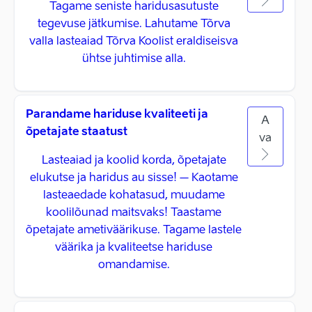
Tagame seniste haridusasutuste
tegevuse jätkumise. Lahutame Tõrva
valla lasteaiad Tõrva Koolist eraldiseisva
ühtse juhtimise alla.
Parandame hariduse kvaliteeti ja
A
õpetajate staatust
va
Lasteaiad ja koolid korda, õpetajate
elukutse ja haridus au sisse! – Kaotame
lasteaedade kohatasud, muudame
koolilõunad maitsvaks! Taastame
õpetajate ametiväärikuse. Tagame lastele
väärika ja kvaliteetse hariduse
omandamise.