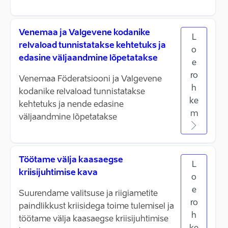
Venemaa ja Valgevene kodanike
L
relvaload tunnistatakse kehtetuks ja
o
edasine väljaandmine lõpetatakse
e
ro
Venemaa Föderatsiooni ja Valgevene
h
kodanike relvaload tunnistatakse
ke
kehtetuks ja nende edasine
m
väljaandmine lõpetatakse
Töötame välja kaasaegse
L
kriisijuhtimise kava
o
e
Suurendame valitsuse ja riigiametite
ro
paindlikkust kriisidega toime tulemisel ja
h
töötame välja kaasaegse kriisijuhtimise