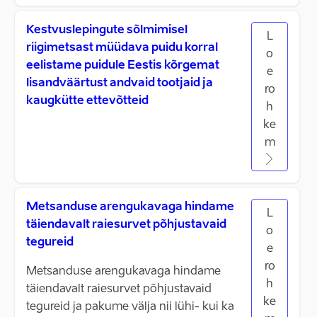
Kestvuslepingute sõlmimisel
L
riigimetsast müüdava puidu korral
o
eelistame puidule Eestis kõrgemat
e
lisandväärtust andvaid tootjaid ja
ro
kaugkütte ettevõtteid
h
ke
m
Metsanduse arengukavaga hindame
L
täiendavalt raiesurvet põhjustavaid
o
tegureid
e
ro
Metsanduse arengukavaga hindame
h
täiendavalt raiesurvet põhjustavaid
ke
tegureid ja pakume välja nii lühi- kui ka