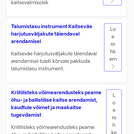
kaitsevalmisolek
Talumistasu instrument Kaitseväe
Lo
harjutusväljakute täiendaval
e
arendamisel
ro
hk
Kaitseväe harjutusväljakute täiendaval
em
arendamisel tuleb kõrvale pakkuda
talumistasu instrument.
Kriitilisteks võimearendusteks peame
L
õhu- ja ballistilise kaitse arendamist,
o
kaudtule võimet ja maakaitse
e
tugevdamist
ro
h
Kriitilisteks võimearendusteks peame
ke