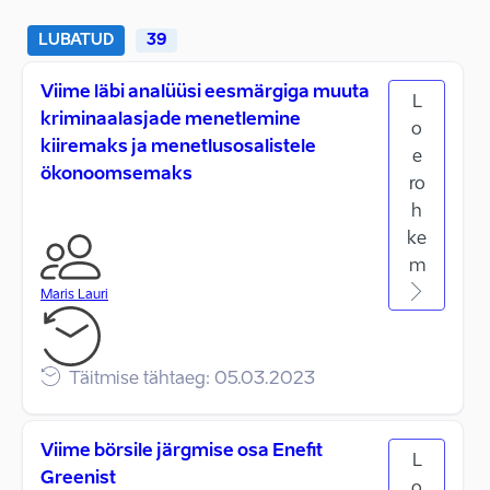
LUBATUD
39
Viime läbi analüüsi eesmärgiga muuta
L
kriminaalasjade menetlemine
o
kiiremaks ja menetlusosalistele
e
ökonoomsemaks
ro
h
ke
m
Maris Lauri
Täitmise tähtaeg: 05.03.2023
Viime börsile järgmise osa Enefit
L
Greenist
o