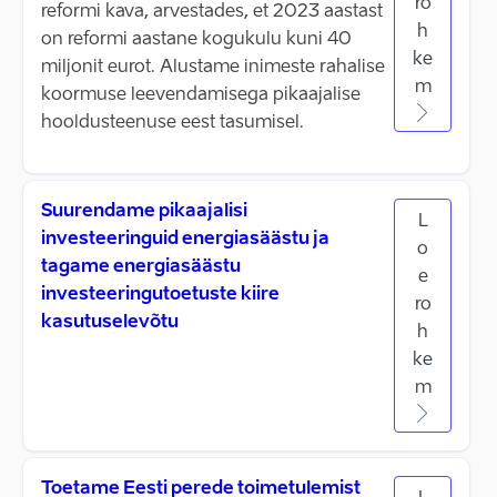
ro
reformi kava, arvestades, et 2023 aastast
h
on reformi aastane kogukulu kuni 40
ke
miljonit eurot. Alustame inimeste rahalise
m
koormuse leevendamisega pikaajalise
hooldusteenuse eest tasumisel.
Suurendame pikaajalisi
L
investeeringuid energiasäästu ja
o
tagame energiasäästu
e
investeeringutoetuste kiire
ro
kasutuselevõtu
h
ke
m
Toetame Eesti perede toimetulemist