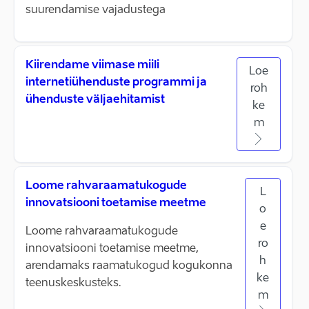
suurendamise vajadustega
Kiirendame viimase miili
Loe
internetiühenduste programmi ja
roh
ühenduste väljaehitamist
ke
m
Loome rahvaraamatukogude
L
innovatsiooni toetamise meetme
o
e
Loome rahvaraamatukogude
ro
innovatsiooni toetamise meetme,
h
arendamaks raamatukogud kogukonna
ke
teenuskeskusteks.
m