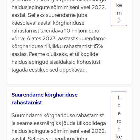
ja seame eesmärgiks jõuda ülikoolidega
ke
halduslepingute sõlmimiseni veel 2022.
m
aastal. Selleks suurendame juba
käesoleval aastal kõrghariduse
rahastamist täiendava 10 miljoni euro
võrra. Alates 2023. aastast suurendame
kõrghariduse riiklikku rahastamist 15%
aastas. Peame oluliseks, et ülikoolide
halduslepingud sisaldaksid kohustust
tagada eestikeelsed õppekavad.
Suurendame kõrghariduse
L
rahastamist
o
e
Suurendame kõrghariduse rahastamist
ro
ja seame eesmärgiks jõuda ülikoolidega
h
halduslepingute sõlmimiseni veel 2022.
ke
aastal. Selleks suurendame juba