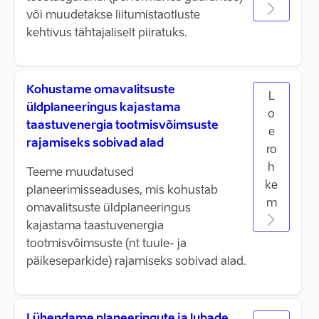
või muudetakse liitumistaotluste
kehtivus tähtajaliselt piiratuks.
Kohustame omavalitsuste
L
üldplaneeringus kajastama
o
taastuvenergia tootmisvõimsuste
e
rajamiseks sobivad alad
ro
h
Teeme muudatused
ke
planeerimisseaduses, mis kohustab
m
omavalitsuste üldplaneeringus
kajastama taastuvenergia
tootmisvõimsuste (nt tuule- ja
päikeseparkide) rajamiseks sobivad alad.