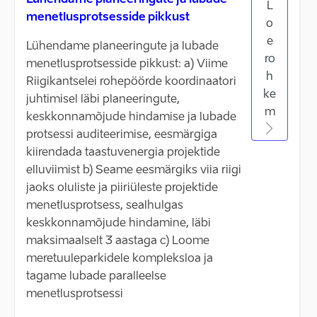
Lühendame planeeringute ja lubade
L
menetlusprotsesside pikkust
o
e
Lühendame planeeringute ja lubade
ro
menetlusprotsesside pikkust: a) Viime
h
Riigikantselei rohepöörde koordinaatori
ke
juhtimisel läbi planeeringute,
m
keskkonnamõjude hindamise ja lubade
protsessi auditeerimise, eesmärgiga
kiirendada taastuvenergia projektide
elluviimist b) Seame eesmärgiks viia riigi
jaoks oluliste ja piiriüleste projektide
menetlusprotsess, sealhulgas
keskkonnamõjude hindamine, läbi
maksimaalselt 3 aastaga c) Loome
meretuuleparkidele kompleksloa ja
tagame lubade paralleelse
menetlusprotsessi