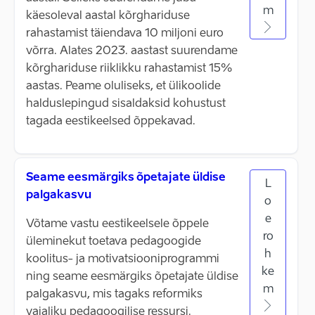
m
käesoleval aastal kõrghariduse
rahastamist täiendava 10 miljoni euro
võrra. Alates 2023. aastast suurendame
kõrghariduse riiklikku rahastamist 15%
aastas. Peame oluliseks, et ülikoolide
halduslepingud sisaldaksid kohustust
tagada eestikeelsed õppekavad.
Seame eesmärgiks õpetajate üldise
L
palgakasvu
o
e
Võtame vastu eestikeelsele õppele
ro
üleminekut toetava pedagoogide
h
koolitus- ja motivatsiooniprogrammi
ke
ning seame eesmärgiks õpetajate üldise
m
palgakasvu, mis tagaks reformiks
vajaliku pedagoogilise ressursi.