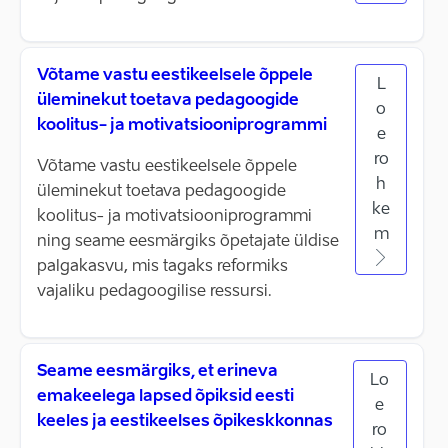
Võtame vastu eestikeelsele õppele
L
üleminekut toetava pedagoogide
o
koolitus- ja motivatsiooniprogrammi
e
ro
Võtame vastu eestikeelsele õppele
h
üleminekut toetava pedagoogide
ke
koolitus- ja motivatsiooniprogrammi
m
ning seame eesmärgiks õpetajate üldise
palgakasvu, mis tagaks reformiks
vajaliku pedagoogilise ressursi.
Seame eesmärgiks, et erineva
Lo
emakeelega lapsed õpiksid eesti
e
keeles ja eestikeelses õpikeskkonnas
ro