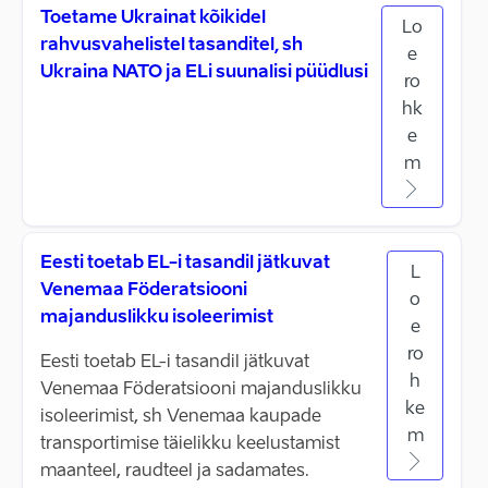
Toetame Ukrainat kõikidel
Lo
rahvusvahelistel tasanditel, sh
e
Ukraina NATO ja ELi suunalisi püüdlusi
ro
hk
e
m
Eesti toetab EL-i tasandil jätkuvat
L
Venemaa Föderatsiooni
o
majanduslikku isoleerimist
e
ro
Eesti toetab EL-i tasandil jätkuvat
h
Venemaa Föderatsiooni majanduslikku
ke
isoleerimist, sh Venemaa kaupade
m
transportimise täielikku keelustamist
maanteel, raudteel ja sadamates.