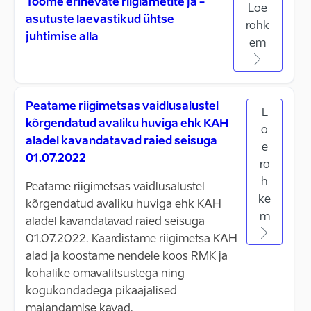
Toome erinevate riigiametite ja -
Loe
asutuste laevastikud ühtse
rohk
juhtimise alla
em
Peatame riigimetsas vaidlusalustel
L
kõrgendatud avaliku huviga ehk KAH
o
aladel kavandatavad raied seisuga
e
01.07.2022
ro
h
Peatame riigimetsas vaidlusalustel
ke
kõrgendatud avaliku huviga ehk KAH
m
aladel kavandatavad raied seisuga
01.07.2022. Kaardistame riigimetsa KAH
alad ja koostame nendele koos RMK ja
kohalike omavalitsustega ning
kogukondadega pikaajalised
majandamise kavad.