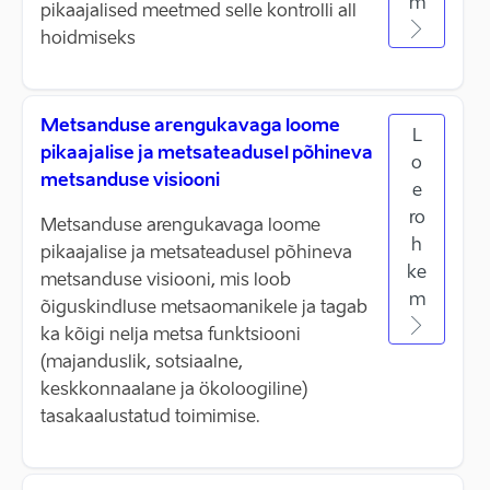
m
pikaajalised meetmed selle kontrolli all
hoidmiseks
Metsanduse arengukavaga loome
L
pikaajalise ja metsateadusel põhineva
o
metsanduse visiooni
e
ro
Metsanduse arengukavaga loome
h
pikaajalise ja metsateadusel põhineva
ke
metsanduse visiooni, mis loob
m
õiguskindluse metsaomanikele ja tagab
ka kõigi nelja metsa funktsiooni
(majanduslik, sotsiaalne,
keskkonnaalane ja ökoloogiline)
tasakaalustatud toimimise.