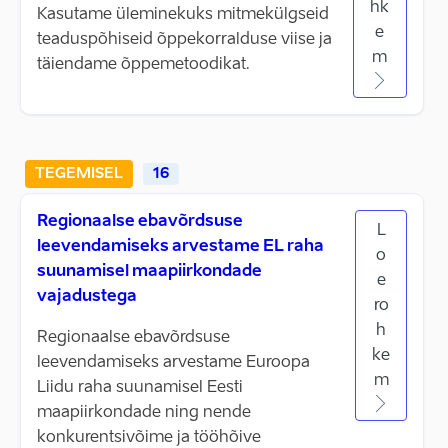
hk
Kasutame üleminekuks mitmekülgseid
e
teaduspõhiseid õppekorralduse viise ja
m
täiendame õppemetoodikat.
TEGEMISEL
16
Regionaalse ebavõrdsuse
L
leevendamiseks arvestame EL raha
o
suunamisel maapiirkondade
e
vajadustega
ro
h
Regionaalse ebavõrdsuse
ke
leevendamiseks arvestame Euroopa
m
Liidu raha suunamisel Eesti
maapiirkondade ning nende
konkurentsivõime ja tööhõive