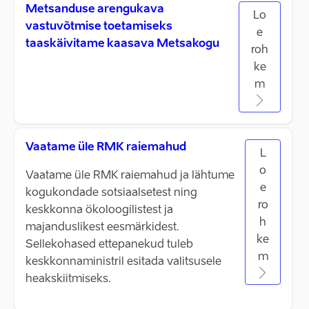
Metsanduse arengukava
Lo
vastuvõtmise toetamiseks
e
taaskäivitame kaasava Metsakogu
roh
ke
m
Vaatame üle RMK raiemahud
L
o
Vaatame üle RMK raiemahud ja lähtume
e
kogukondade sotsiaalsetest ning
ro
keskkonna ökoloogilistest ja
h
majanduslikest eesmärkidest.
ke
Sellekohased ettepanekud tuleb
m
keskkonnaministril esitada valitsusele
heakskiitmiseks.