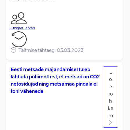
Kristjan Järvan
Täitmise tähtaeg: 05.03.2023
Eesti metsade majandamisel tuleb
L
lähtuda põhimõttest, et metsad on CO2
o
netosidujad ning metsamaa pindala ei
e
tohi väheneda
ro
h
ke
m