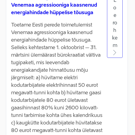
L
Venemaa agressiooniga kaasnenud
o
energiahindade hüppelise tõusuga
e
ro
Toetame Eesti perede toimetulemist
h
Venemaa agressiooniga kaasnenud
ke
energiahindade hüppelise tõusuga.
m
Selleks kehtestame 1. oktoobrist – 31.
märtsini ülemäärast bürokraatiat vältiva
tugipaketi, mis leevendab
energiakandjate hinnatõusu mõju
järgmiselt: a) hüvitame elektri
kodutarbijatele elektrihinnast 50 eurot
megavatt-tunni kohta b) hüvitame gaasi
kodutarbijatele 80 eurot ületavast
gaasihinnast 80% kuni 2600 kilovatt-
tunni tarbimise kohta ühes kalendrikuus
c) kaugkütte kodutarbijatele hüvitatakse
80 eurot megavatt-tunni kohta ületavast