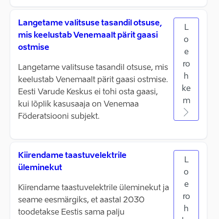
Langetame valitsuse tasandil otsuse,
L
mis keelustab Venemaalt pärit gaasi
o
ostmise
e
ro
Langetame valitsuse tasandil otsuse, mis
h
keelustab Venemaalt pärit gaasi ostmise.
ke
Eesti Varude Keskus ei tohi osta gaasi,
m
kui lõplik kasusaaja on Venemaa
Föderatsiooni subjekt.
Kiirendame taastuvelektrile
L
üleminekut
o
e
Kiirendame taastuvelektrile üleminekut ja
ro
seame eesmärgiks, et aastal 2030
h
toodetakse Eestis sama palju