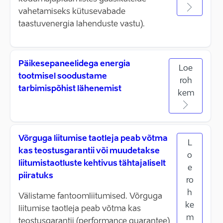
vahetamiseks kütusevabade
taastuvenergia lahenduste vastu).
Päikesepaneelidega energia
Loe
tootmisel soodustame
roh
tarbimispõhist lähenemist
kem
Võrguga liitumise taotleja peab võtma
L
kas teostusgarantii või muudetakse
o
liitumistaotluste kehtivus tähtajaliselt
e
piiratuks
ro
h
Välistame fantoomliitumised. Võrguga
ke
liitumise taotleja peab võtma kas
m
teostusgarantii (performance guarantee)