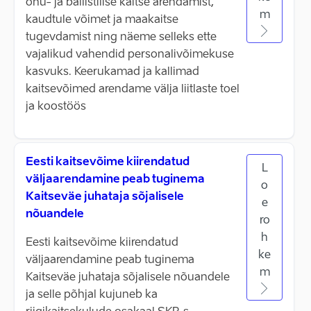
õhu- ja ballistilise kaitse arendamist,
m
kaudtule võimet ja maakaitse
tugevdamist ning näeme selleks ette
vajalikud vahendid personalivõimekuse
kasvuks. Keerukamad ja kallimad
kaitsevõimed arendame välja liitlaste toel
ja koostöös
Eesti kaitsevõime kiirendatud
L
väljaarendamine peab tuginema
o
Kaitseväe juhataja sõjalisele
e
nõuandele
ro
h
Eesti kaitsevõime kiirendatud
ke
väljaarendamine peab tuginema
m
Kaitseväe juhataja sõjalisele nõuandele
ja selle põhjal kujuneb ka