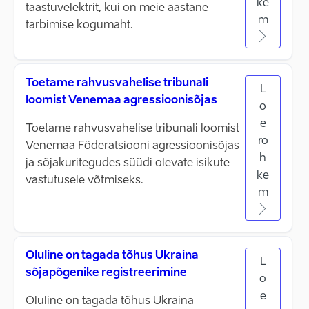
ke
taastuvelektrit, kui on meie aastane
m
tarbimise kogumaht.
Toetame rahvusvahelise tribunali
L
loomist Venemaa agressioonisõjas
o
e
Toetame rahvusvahelise tribunali loomist
ro
Venemaa Föderatsiooni agressioonisõjas
h
ja sõjakuritegudes süüdi olevate isikute
ke
vastutusele võtmiseks.
m
Oluline on tagada tõhus Ukraina
L
sõjapõgenike registreerimine
o
e
Oluline on tagada tõhus Ukraina