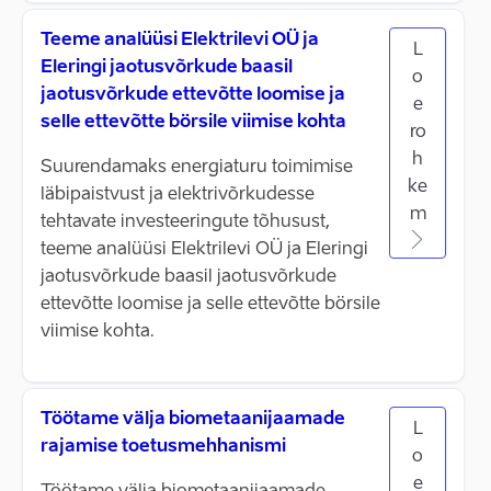
Teeme analüüsi Elektrilevi OÜ ja
L
Eleringi jaotusvõrkude baasil
o
jaotusvõrkude ettevõtte loomise ja
e
selle ettevõtte börsile viimise kohta
ro
h
Suurendamaks energiaturu toimimise
ke
läbipaistvust ja elektrivõrkudesse
m
tehtavate investeeringute tõhusust,
teeme analüüsi Elektrilevi OÜ ja Eleringi
jaotusvõrkude baasil jaotusvõrkude
ettevõtte loomise ja selle ettevõtte börsile
viimise kohta.
Töötame välja biometaanijaamade
L
rajamise toetusmehhanismi
o
e