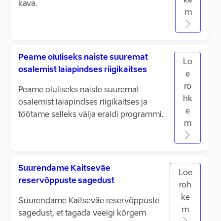
ke
kava.
m
Peame oluliseks naiste suuremat
Lo
osalemist laiapindses riigikaitses
e
ro
Peame oluliseks naiste suuremat
hk
osalemist laiapindses riigikaitses ja
e
töötame selleks välja eraldi programmi.
m
Suurendame Kaitseväe
Loe
reservõppuste sagedust
roh
ke
Suurendame Kaitseväe reservõppuste
m
sagedust, et tagada veelgi kõrgem