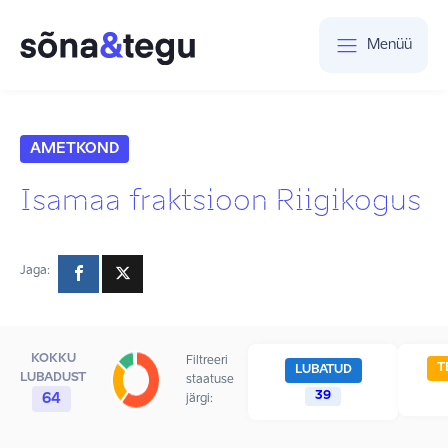
Menüü
AMETKOND
Isamaa fraktsioon Riigikogus
Jaga:
KOKKU
Filtreeri
T
LUBATUD
LUBADUST
staatuse
39
64
järgi: