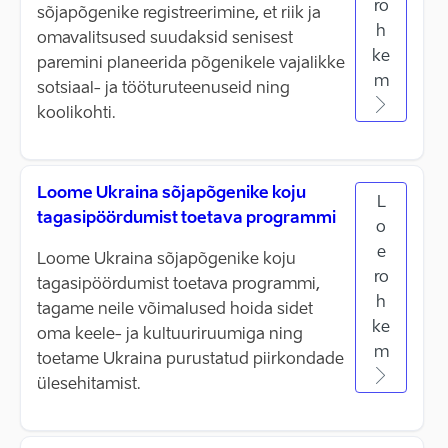
ro
sõjapõgenike registreerimine, et riik ja
h
omavalitsused suudaksid senisest
ke
paremini planeerida põgenikele vajalikke
m
sotsiaal- ja tööturuteenuseid ning
koolikohti.
Loome Ukraina sõjapõgenike koju
L
tagasipöördumist toetava programmi
o
e
Loome Ukraina sõjapõgenike koju
ro
tagasipöördumist toetava programmi,
h
tagame neile võimalused hoida sidet
ke
oma keele- ja kultuuriruumiga ning
m
toetame Ukraina purustatud piirkondade
ülesehitamist.