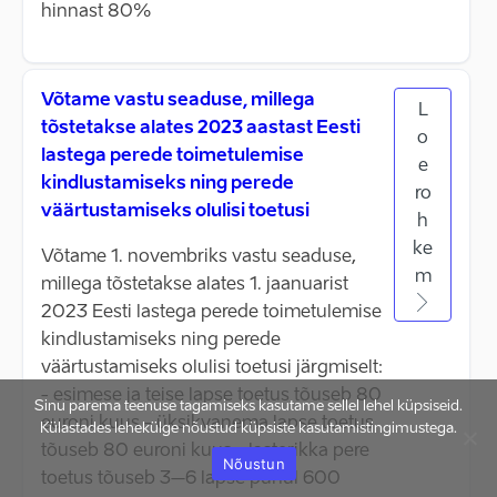
hinnast 80%
Võtame vastu seaduse, millega
L
tõstetakse alates 2023 aastast Eesti
o
lastega perede toimetulemise
e
kindlustamiseks ning perede
ro
väärtustamiseks olulisi toetusi
h
ke
Võtame 1. novembriks vastu seaduse,
m
millega tõstetakse alates 1. jaanuarist
2023 Eesti lastega perede toimetulemise
kindlustamiseks ning perede
väärtustamiseks olulisi toetusi järgmiselt:
- esimese ja teise lapse toetus tõuseb 80
Sinu parema teenuse tagamiseks kasutame sellel lehel küpsiseid.
euroni kuus - üksikvanema lapse toetus
Külastades lehekülge nõustud küpsiste kasutamistingimustega.
tõuseb 80 euroni kuus - lasterikka pere
Nõustun
toetus tõuseb 3–6 lapse puhul 600