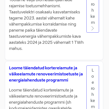
Töötame välja biometaanijaamade
ro
rajamise toetusmehhanismi.
h
Taastuvelektri osakaalu kasvatamiseks
ke
tagame 2023. aastal vähemalt kahe
m
vähempakkumise korraldamise ning
paneme paika täiendavate
taastuvenergia vähempakkumiste kava
aastateks 2024 ja 2025 vähemalt 1 TWh
mahus.
Loome täiendatud korterelamute ja
L
väikeelamute renoveerimistoetuste ja
o
energialahenduste programmi
e
ro
Loome täiendatud korterelamute ja
h
väikeelamute renoveerimistoetuste ja
ke
energialahenduste programmi (sh
m
kodumajapidamistes gaasikatelde