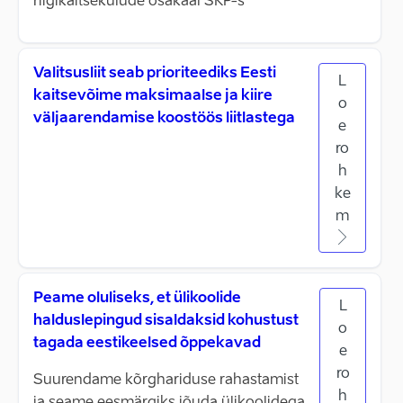
riigikaitsekulude osakaal SKP-s
Valitsusliit seab prioriteediks Eesti
L
kaitsevõime maksimaalse ja kiire
o
väljaarendamise koostöös liitlastega
e
ro
h
ke
m
Peame oluliseks, et ülikoolide
L
halduslepingud sisaldaksid kohustust
o
tagada eestikeelsed õppekavad
e
ro
Suurendame kõrghariduse rahastamist
h