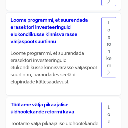
Loome programmi, et suurendada
L
erasektori investeeringuid
o
elukondlikusse kinnisvarasse
e
väljaspool suurlinnu
ro
h
Loome programmi, et suurendada
ke
erasektori investeeringuid
m
elukondlikusse kinnisvarasse väljaspool
suurlinnu, parandades seeläbi
elupindade kättesaadavust.
Töötame välja pikaajalise
L
üldhoolekande reformi kava
o
e
Töötame välja pikaajalise üldhoolekande