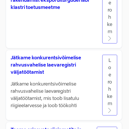
rakendamist eksporditurgudel läbi
e
klastri toetusmeetme
ro
h
ke
m
Jätkame konkurentsivõimelise
L
rahvusvahelise laevaregistri
o
väljatöötamist
e
ro
Jätkame konkurentsivõimelise
h
rahvusvahelise laevaregistri
ke
väljatöötamist, mis toob lisatulu
m
riigieelarvesse ja loob töökohti