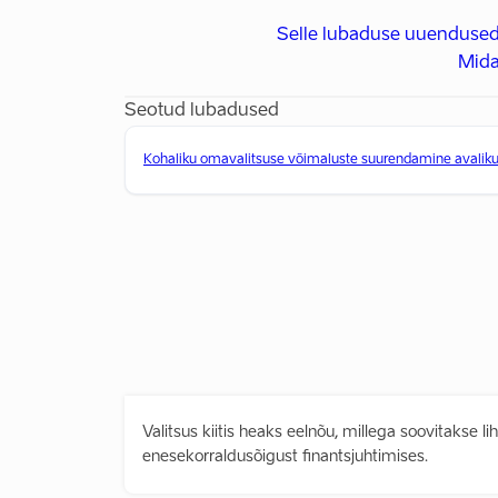
Selle lubaduse uuendused
Mida
Seotud lubadused
Kohaliku omavalitsuse võimaluste suurendamine avaliku
Valitsus kiitis heaks eelnõu, millega soovitakse 
enesekorraldusõigust finantsjuhtimises.