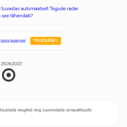
 tuvastas automaatselt Tegude radar.
 see tähendab?
TEGEMISEL
 korra tagamisel
25.09.2023
lihtsustada reegleid ning suurendada omavalitsuste