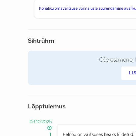
Kohaliku omavalitsuse võimaluste suurendamine avaliku
Sihtrühm
Ole esimene, 
LI
Lõpptulemus
03.10.2025
Eelnõu on valitsuses heaks kiidetud, k