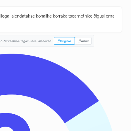
millega laiendatakse kohalike korrakaitseametnike õigusi oma
ed-turvalisuse-tagamiseks-laienevad...
Originaal
Arhiiv