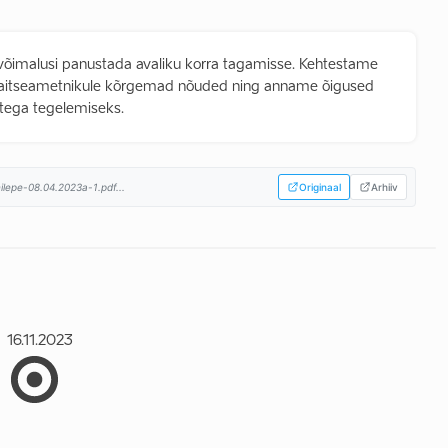
õimalusi panustada avaliku korra tagamisse. Kehtestame
akaitseametnikule kõrgemad nõuded ning anname õigused
utega tegelemiseks.
ilepe-08.04.2023a-1.pdf...
Originaal
Arhiiv
16.11.2023