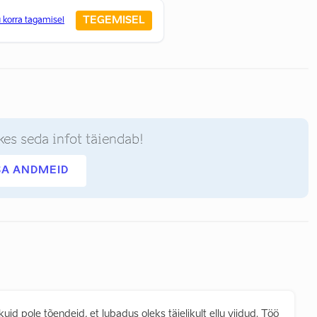
TEGEMISEL
 korra tagamisel
kes seda infot täiendab!
SA ANDMEID
uid pole tõendeid, et lubadus oleks täielikult ellu viidud. Töö