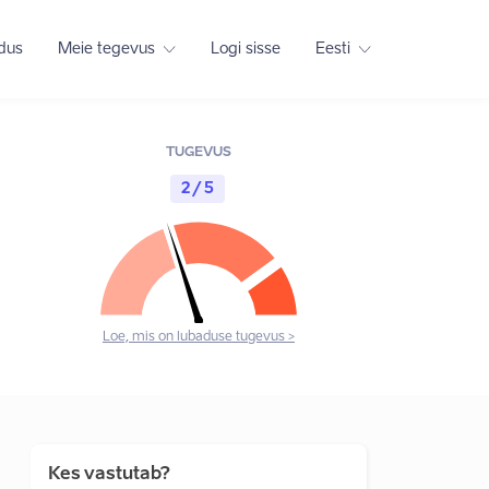
adus
Meie tegevus
Logi sisse
Eesti
TUGEVUS
2 / 5
Loe, mis on lubaduse tugevus >
Kes vastutab?