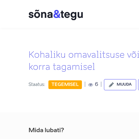
Kohaliku omavalitsuse võ
korra tagamisel
|
|
6
Staatus:
TEGEMISEL
MUUDA
Mida lubati?