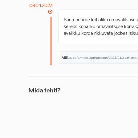
08.04.2023
Suurendame kohaliku omavalitsuse v
selleks kohaliku omavalitsuse korr
avalikku korda rikkuvate joobes isik
Allikas:
reform.ee/app/uploads/2023/04/Koalitsioon
Mida tehti?