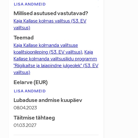
LISA ANDMEID
Millised asutused vastutavad?
Kaja Kallase kolmas valitsus (53. EV
valitsus)
Teemad
Kaja Kallase kolmanda valitsuse
koalitsioonileping (53. EV valitsus)
,
Kaja
Kallase kolmanda valitsusliidu programm
"Riigikaitse ja laiapindne julgeolek" (53. EV
valitsus)
Eelarve (EUR)
LISA ANDMEID
Lubaduse andmise kuupäev
08.04.2023
Täitmise tähtaeg
01.03.2027