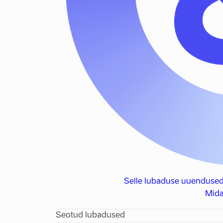
Selle lubaduse uuendused
Mida
Seotud lubadused