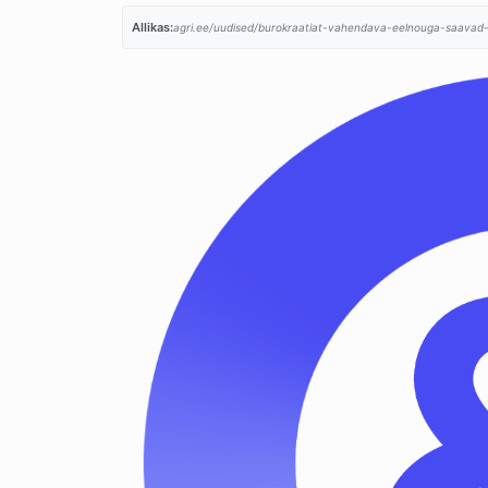
Allikas:
agri.ee/uudised/burokraatiat-vahendava-eelnouga-saavad-