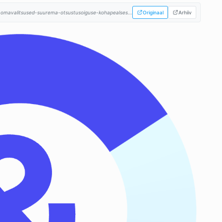
omavalitsused-suurema-otsustusoiguse-kohapealses...
Originaal
Arhiiv