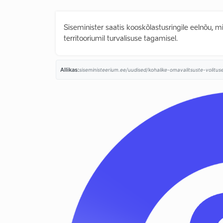
Siseminister saatis kooskõlastusringile eelnõu, 
territooriumil turvalisuse tagamisel.
Allikas:
siseministeerium.ee/uudised/kohalike-omavalitsuste-volitus