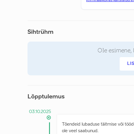
Kriminaalkorras karistatud e
Sihtrühm
Ole esimene, 
LI
Lõpptulemus
03.10.2025
Tõendeid lubaduse täitmise või tööde
ole veel saabunud.