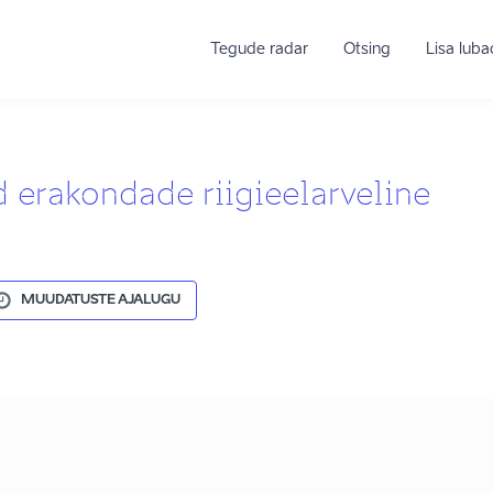
Tegude radar
Otsing
Lisa lub
d erakondade riigieelarveline
MUUDATUSTE AJALUGU