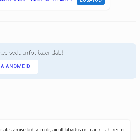
LUBATUD
rakondade riigieelarveline toetus väheneb
kes seda infot täiendab!
SA ANDMEID
 alustamise kohta ei ole, ainult lubadus on teada. Tähtaeg ei