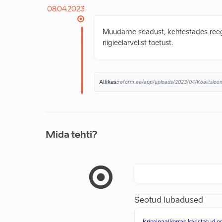
08.04.2023
Muudame seadust, kehtestades reegli
riigieelarvelist toetust.
Allikas:
reform.ee/app/uploads/2023/04/Koalitsioon
Mida tehti?
Seotud lubadused