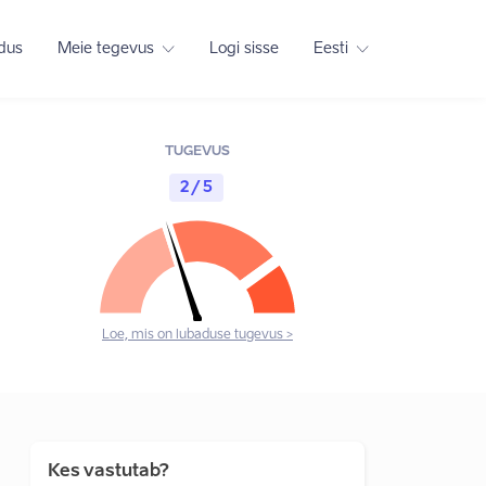
adus
Meie tegevus
Logi sisse
Eesti
TUGEVUS
2 / 5
Loe, mis on lubaduse tugevus >
Kes vastutab?