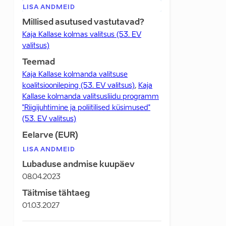
LISA ANDMEID
Millised asutused vastutavad?
Kaja Kallase kolmas valitsus (53. EV
valitsus)
Teemad
Kaja Kallase kolmanda valitsuse
koalitsioonileping (53. EV valitsus)
,
Kaja
Kallase kolmanda valitsusliidu programm
"Riigijuhtimine ja poliitilised küsimused"
(53. EV valitsus)
Eelarve (EUR)
LISA ANDMEID
Lubaduse andmise kuupäev
08.04.2023
Täitmise tähtaeg
01.03.2027