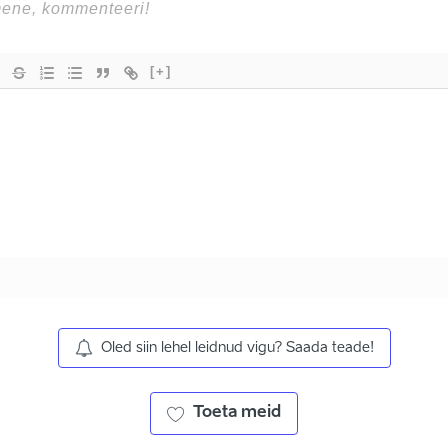
[+]
Oled siin lehel leidnud vigu? Saada teade!
Toeta meid