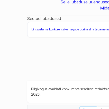
Selle lubaduse uuendused
Mida
Seotud lubadused
Lihtsustame konkurentsikuritegude uurimist ja tagame a
Riigikogus avaldati konkurentsiseaduse redaktsioon
2023.