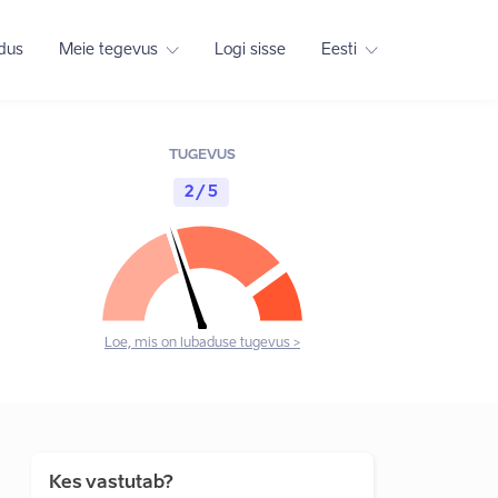
adus
Meie tegevus
Logi sisse
Eesti
TUGEVUS
2 / 5
Loe, mis on lubaduse tugevus >
Kes vastutab?