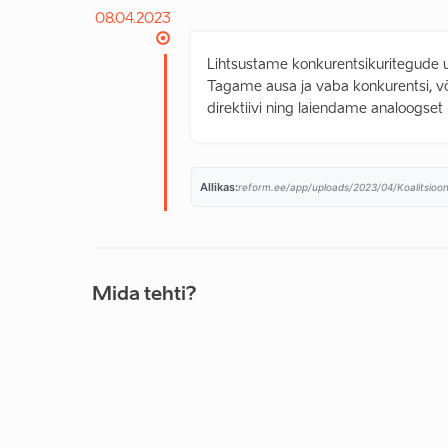
08.04.2023
Lihtsustame konkurentsikuritegude uur
Tagame ausa ja vaba konkurentsi, v
direktiivi ning laiendame analoogset 
Allikas:
reform.ee/app/uploads/2023/04/Koalitsioon
Mida tehti?