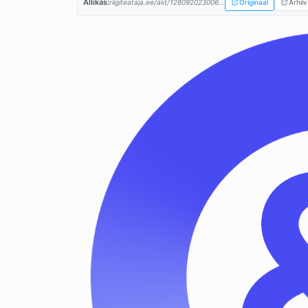
Allikas:
riigiteataja.ee/akt/128092023006...
Originaal
Arhiiv