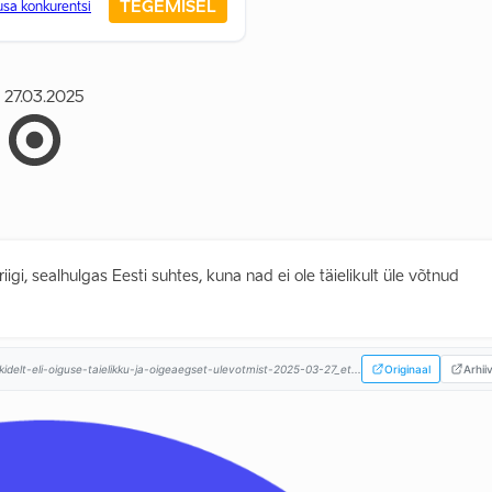
TEGEMISEL
usa konkurentsi
27.03.2025
i, sealhulgas Eesti suhtes, kuna nad ei ole täielikult üle võtnud
idelt-eli-oiguse-taielikku-ja-oigeaegset-ulevotmist-2025-03-27_et...
Originaal
Arhii