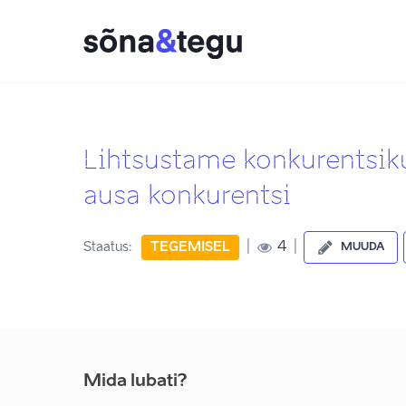
Lihtsustame konkurentsik
ausa konkurentsi
|
|
4
Staatus:
TEGEMISEL
MUUDA
Mida lubati?