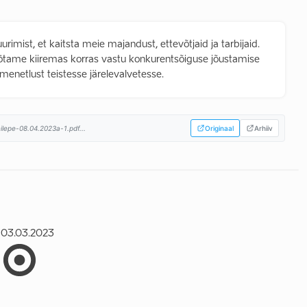
imist, et kaitsta meie majandust, ettevõtjaid ja tarbijaid.
õtame kiiremas korras vastu konkurentsõiguse jõustamise
menetlust teistesse järelevalvetesse.
ilepe-08.04.2023a-1.pdf...
Originaal
Arhiiv
03.03.2023