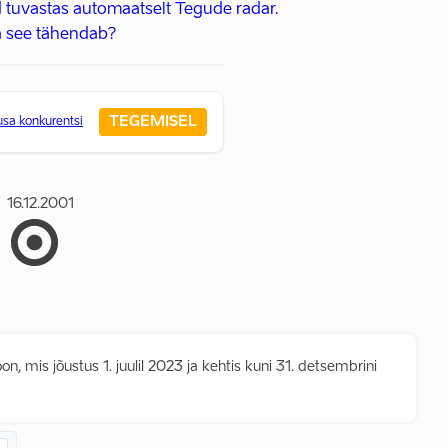
 tuvastas automaatselt Tegude radar.
 see tähendab?
TEGEMISEL
usa konkurentsi
16.12.2001
, mis jõustus 1. juulil 2023 ja kehtis kuni 31. detsembrini