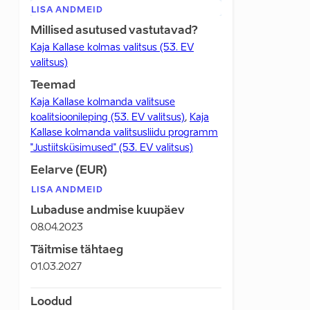
LISA ANDMEID
Millised asutused vastutavad?
Kaja Kallase kolmas valitsus (53. EV
valitsus)
Teemad
Kaja Kallase kolmanda valitsuse
koalitsioonileping (53. EV valitsus)
,
Kaja
Kallase kolmanda valitsusliidu programm
"Justiitsküsimused" (53. EV valitsus)
Eelarve (EUR)
LISA ANDMEID
Lubaduse andmise kuupäev
08.04.2023
Täitmise tähtaeg
01.03.2027
Loodud