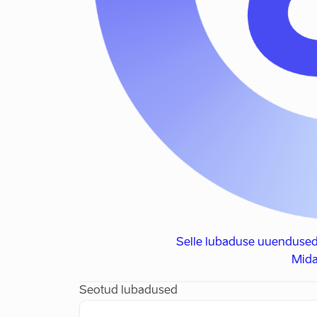
Selle lubaduse uuendused
Mida
Seotud lubadused