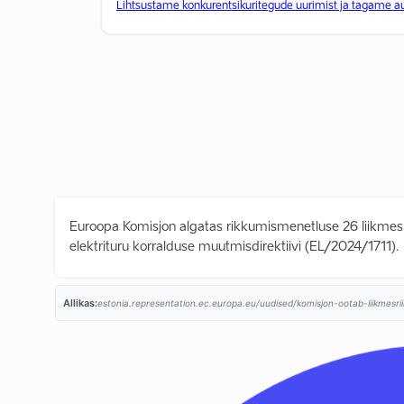
Lihtsustame konkurentsikuritegude uurimist ja tagame a
Euroopa Komisjon algatas rikkumismenetluse 26 liikmesriig
elektrituru korralduse muutmisdirektiivi (EL/2024/1711).
Allikas:
estonia.representation.ec.europa.eu/uudised/komisjon-ootab-liikmesriik