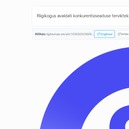
Riigikogus avaldati konkurentsiseaduse tervikteks
Allikas:
riigiteataja.ee/akt/103032023005...
Originaal
Arhiiv