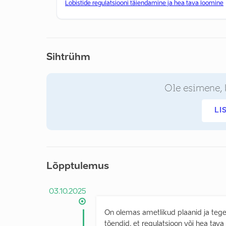
Lobistide regulatsiooni täiendamine ja hea tava loomine
Sihtrühm
Ole esimene, 
LI
Lõpptulemus
03.10.2025
On olemas ametlikud plaanid ja teg
tõendid, et regulatsioon või hea tava