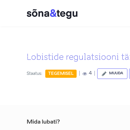
Lobistide regulatsiooni t
|
|
4
Staatus:
TEGEMISEL
MUUDA
Mida lubati?