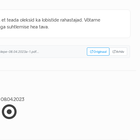
, et teada oleksid ka lobistide rahastajad. Võtame
ega suhtlemise hea tava.
ilepe-08.04.2023a-1.pdf...
Originaal
Arhiiv
08.04.2023