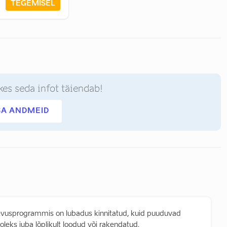
TEGEMISEL
kes seda infot täiendab!
SA ANDMEID
evusprogrammis on lubadus kinnitatud, kuid puuduvad
 oleks juba lõplikult loodud või rakendatud.