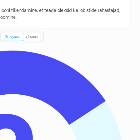
tsiooni täiendamine, et teada oleksid ka lobistide rahastajad,
 loomine.
.
Originaal
Arhiiv