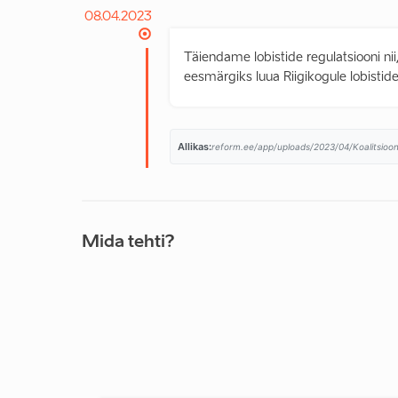
08.04.2023
Täiendame lobistide regulatsiooni nii
eesmärgiks luua Riigikogule lobistid
Allikas:
reform.ee/app/uploads/2023/04/Koalitsioon
Mida tehti?