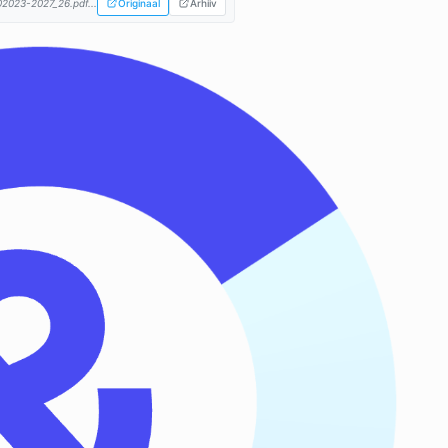
02023-2027_26.pdf...
Originaal
Arhiiv