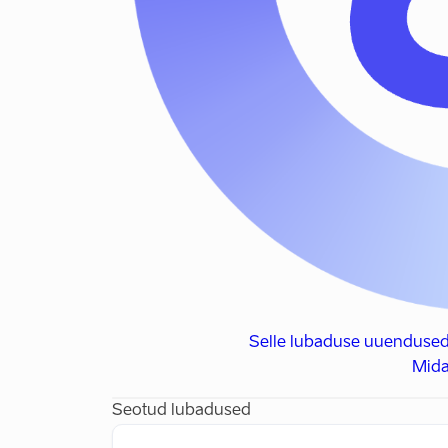
Selle lubaduse uuendused
Mida
Seotud lubadused