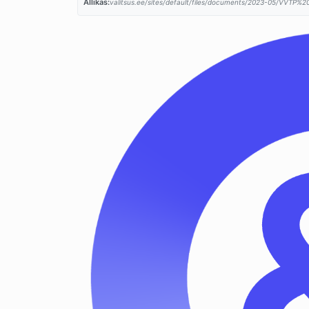
Allikas:
valitsus.ee/sites/default/files/documents/2023-05/VVTP%2