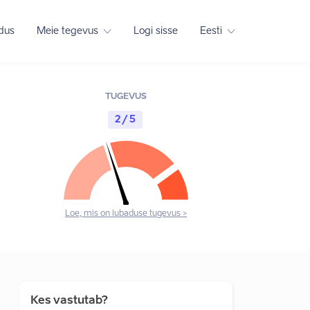
adus
Meie tegevus
Logi sisse
Eesti
TUGEVUS
2 / 5
Loe, mis on lubaduse tugevus >
Kes vastutab?