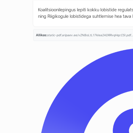
Koalitsioonilepingus lepiti kokku lobistide regula
ning Riigikogule lobistidega suhtlemise hea tava
Allikas:
static-pdf.aripaev.ee/vZNBoLtL17kIea2ADRRvqHqcC5I.pdf..