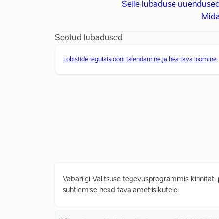
Selle lubaduse uuendused
Mida
Seotud lubadused
Lobistide regulatsiooni täiendamine ja hea tava loomine
Vabariigi Valitsuse tegevusprogrammis kinnitati
suhtlemise head tava ametiisikutele.