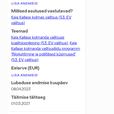
LISA ANDMEID
Millised asutused vastutavad?
Kaja Kallase kolmas valitsus (53. EV
valitsus)
Teemad
Kaja Kallase kolmanda valitsuse
koalitsioonileping (53. EV valitsus)
,
Kaja
Kallase kolmanda valitsusliidu programm
"Riigijuhtimine ja poliitilised küsimused"
(53. EV valitsus)
Eelarve (EUR)
LISA ANDMEID
Lubaduse andmise kuupäev
08.04.2023
Täitmise tähtaeg
01.03.2027