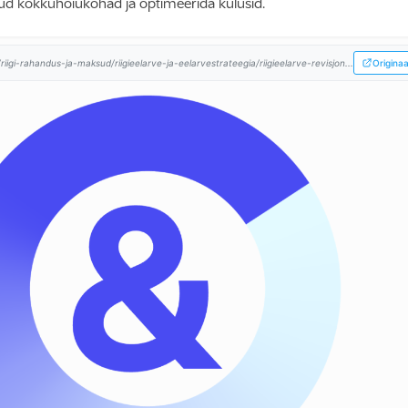
ud kokkuhoiukohad ja optimeerida kulusid.
/riigi-rahandus-ja-maksud/riigieelarve-ja-eelarvestrateegia/riigieelarve-revisjon...
Originaa