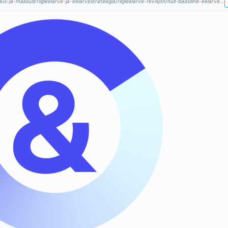
dus-ja-maksud/riigieelarve-ja-eelarvestrateegia/riigieelarve-revisjon/null-baasiline-eelarve...