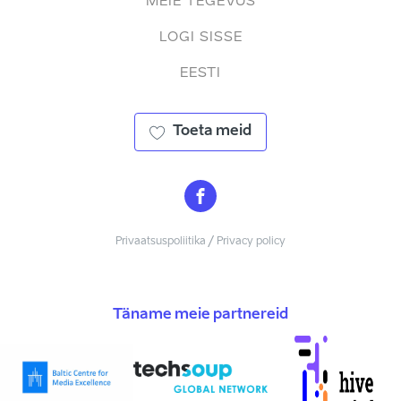
MEIE TEGEVUS
LOGI SISSE
EESTI
Toeta meid
Privaatsuspoliitika / Privacy policy
Täname meie partnereid