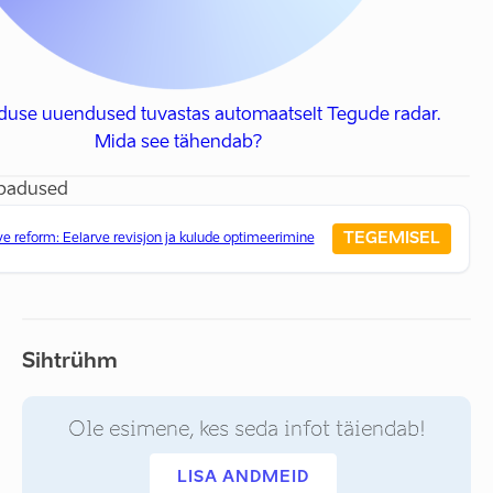
aduse uuendused tuvastas automaatselt Tegude radar.
Mida see tähendab?
ubadused
TEGEMISEL
ve reform: Eelarve revisjon ja kulude optimeerimine
Sihtrühm
Ole esimene, kes seda infot täiendab!
LISA ANDMEID