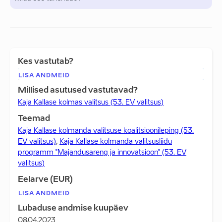
Kes vastutab?
LISA ANDMEID
Millised asutused vastutavad?
Kaja Kallase kolmas valitsus (53. EV valitsus)
Teemad
Kaja Kallase kolmanda valitsuse koalitsioonileping (53.
EV valitsus)
,
Kaja Kallase kolmanda valitsusliidu
programm "Majandusareng ja innovatsioon" (53. EV
valitsus)
Eelarve (EUR)
LISA ANDMEID
Lubaduse andmise kuupäev
08.04.2023