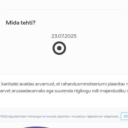
Mida tehti?
23.07.2025
i kantselei avaldas arvamust, et rahandusministeeriumi plaanitav
larvet arusaadavamaks ega suurenda riigikogu rolli majandusliku 
1832/oiguskantsleri-hinnangul-ei-muuda-plaanitav-muudatus-riigieelarvet-selgemaks...