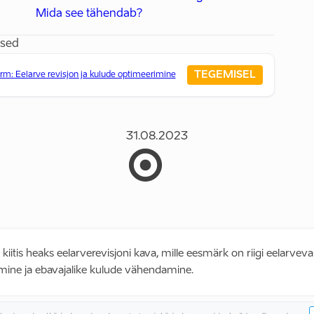
Mida see tähendab?
used
TEGEMISEL
orm: Eelarve revisjon ja kulude optimeerimine
31.08.2023
s kiitis heaks eelarverevisjoni kava, mille eesmärk on riigi eelarvev
ine ja ebavajalike kulude vähendamine.