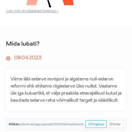
Loe, mis on lubaduse tugevus >
Mida lubati?
08.04.2023
Viime läbi eelarve revisjoni ja algatame null-eelarve
reformi ehk ehitame riigieelarve üles nullist. Vaatame
üle iga kuluartikli, et välja praakida ebavajalikud kulud ja
kasutada eelarve raha võimalikult targalt ja säästlikult.
Allikas:
reform.ee/app/uploads/2023/04/Koalitsioonilepe-08.04.2023a-1.pdf...
Originaal
Arhiiv