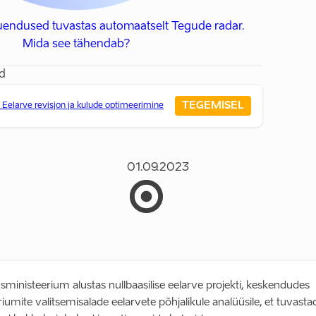
uendused tuvastas automaatselt Tegude radar.
Mida see tähendab?
d
TEGEMISEL
 Eelarve revisjon ja kulude optimeerimine
01.09.2023
ministeerium alustas nullbaasilise eelarve projekti, keskendudes
iumite valitsemisalade eelarvete põhjalikule analüüsile, et tuvasta