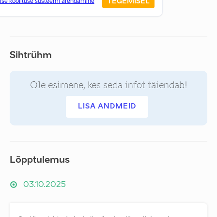
TEGEMISEL
lise koolituse süsteemi arendamine
Sihtrühm
Ole esimene, kes seda infot täiendab!
LISA ANDMEID
Lõpptulemus
03.10.2025