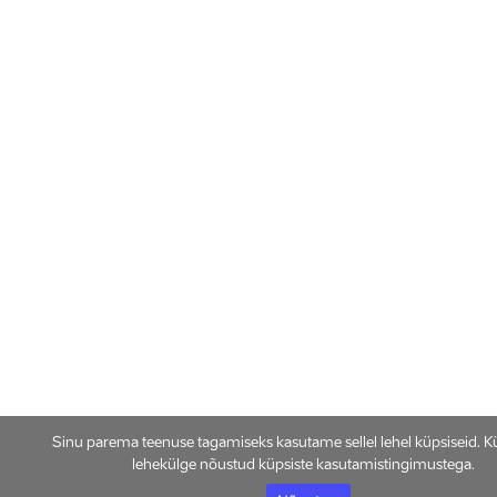
Sinu parema teenuse tagamiseks kasutame sellel lehel küpsiseid. K
lehekülge nõustud küpsiste kasutamistingimustega.