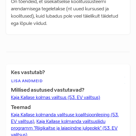
On tõendeid, et sisekaitselise koolitussüsteemi
arendamisega tegeletakse (nt uued kursused ja
koolitused), kuid lubadus pole veel täielikult täidetud
ega lõpule viidud.
Kes vastutab?
LISA ANDMEID
Millised asutused vastutavad?
Kaja Kallase kolmas valitsus (53. EV valitsus)
Teemad
Kaja Kallase kolmanda valitsuse koalitsioonileping (53.
EV valitsus)
,
Kaja Kallase kolmanda valitsusliidu
programm "Riigikaitse ja laiapindne julgeolek" (53. EV
valitsus)