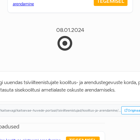
TEGEMISEL
arendamine
08.01.2024
i uuendas tsiviilteenistujate koolitus- ja arendustegevuste korda,
tasuta sisekoolitusi ametialaste oskuste arendamiseks.
/kaitsevagi/kaitsevae-huvede-portaal/tsiviilteenistujad/koolitus-ja-arendamine/...
Originaa
ubadused