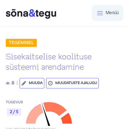
Menüü
TEGEMISEL
Sisekaitselise koolituse
süsteemi arendamine
8
|
MUUDA
MUUDATUSTE AJALUGU
TUGEVUS
2 / 5