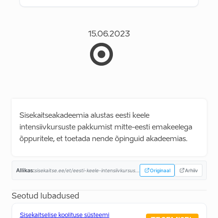
15.06.2023
Sisekaitseakadeemia alustas eesti keele
intensiivkursuste pakkumist mitte-eesti emakeelega
õppuritele, et toetada nende õpinguid akadeemias.
Allikas:
sisekaitse.ee/et/eesti-keele-intensiivkursus...
Originaal
Arhiiv
Seotud lubadused
Sisekaitselise koolituse süsteemi