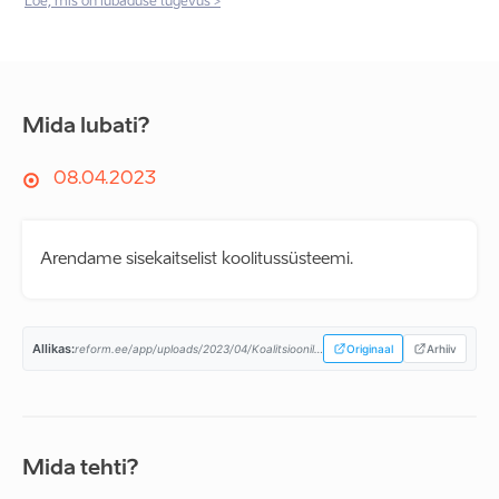
Loe, mis on lubaduse tugevus >
Mida lubati?
08.04.2023
Arendame sisekaitselist koolitussüsteemi.
Allikas:
reform.ee/app/uploads/2023/04/Koalitsioonilepe-08.04.2023a-1.pdf...
Originaal
Arhiiv
Mida tehti?