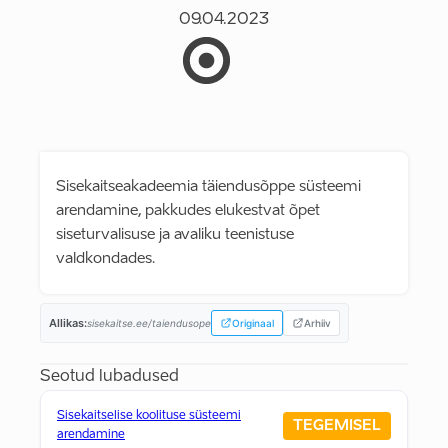
09.04.2023
Sisekaitseakadeemia täiendusõppe süsteemi
arendamine, pakkudes elukestvat õpet
siseturvalisuse ja avaliku teenistuse
valdkondades.
Allikas:
sisekaitse.ee/taiendusope
Originaal
Arhiiv
Seotud lubadused
Sisekaitselise koolituse süsteemi
TEGEMISEL
arendamine