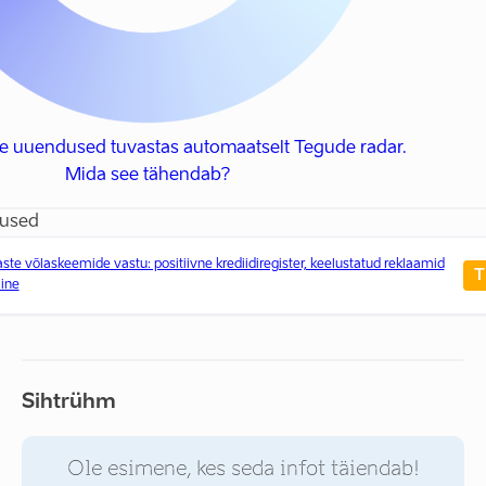
se uuendused tuvastas automaatselt Tegude radar.
Mida see tähendab?
dused
aste võlaskeemide vastu: positiivne krediidiregister, keelustatud reklaamid
T
ine
Sihtrühm
Ole esimene, kes seda infot täiendab!