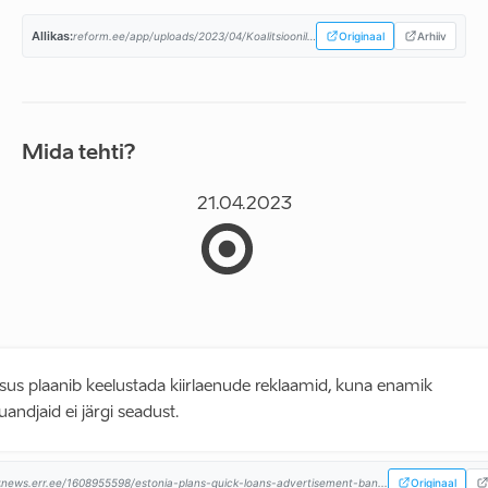
Allikas:
reform.ee/app/uploads/2023/04/Koalitsioonilepe-08.04.2023a-1.pdf...
Originaal
Arhiiv
Mida tehti?
21.04.2023
tsus plaanib keelustada kiirlaenude reklaamid, kuna enamik
uandjaid ei järgi seadust.
:
news.err.ee/1608955598/estonia-plans-quick-loans-advertisement-ban...
Originaal