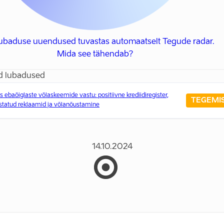
lubaduse uuendused tuvastas automaatselt Tegude radar.
Mida see tähendab?
d lubadused
us ebaõiglaste võlaskeemide vastu: positiivne krediidiregister,
TEGEMI
statud reklaamid ja võlanõustamine
14.10.2024