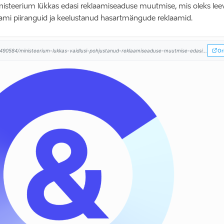
isteerium lükkas edasi reklaamiseaduse muutmise, mis oleks le
aami piiranguid ja keelustanud hasartmängude reklaamid.
490584/ministeerium-lukkas-vaidlusi-pohjustanud-reklaamiseaduse-muutmise-edasi...
Or