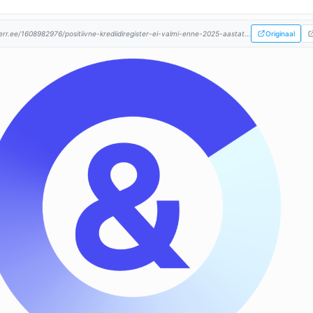
err.ee/1608982976/positiivne-krediidiregister-ei-valmi-enne-2025-aastat...
Originaal