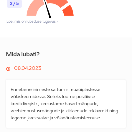
2 / 5
Loe, mis on lubaduse tugevus >
Mida lubati?
08.04.2023
Ennetame inimeste sattumist ebaõiglastesse
võlaskeemidesse. Selleks loome positiivse
krediidiregistri, keelustame hasartmängude,
veebiennustusmängude ja kiirlaenude reklaamid ning
tagame järelevalve ja võlanõustamisteenuse.