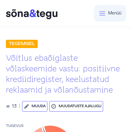
Menüü
TEGEMISEL
Võitlus ebaõiglaste
võlaskeemide vastu: positiivne
krediidiregister, keelustatud
reklaamid ja võlanõustamine
13
|
MUUDA
MUUDATUSTE AJALUGU
TUGEVUS