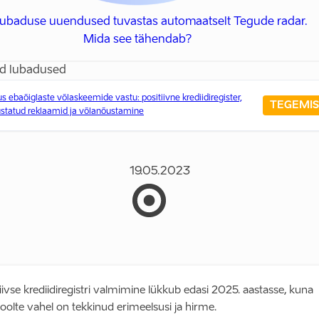
 lubaduse uuendused tuvastas automaatselt Tegude radar.
Mida see tähendab?
d lubadused
us ebaõiglaste võlaskeemide vastu: positiivne krediidiregister,
TEGEMIS
ustatud reklaamid ja võlanõustamine
19.05.2023
tiivse krediidiregistri valmimine lükkub edasi 2025. aastasse, kuna
oolte vahel on tekkinud erimeelsusi ja hirme.