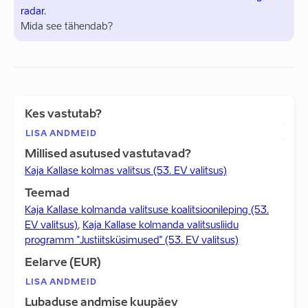
radar.
Mida see tähendab?
Kes vastutab?
LISA ANDMEID
Millised asutused vastutavad?
Kaja Kallase kolmas valitsus (53. EV valitsus)
Teemad
Kaja Kallase kolmanda valitsuse koalitsioonileping (53.
EV valitsus)
,
Kaja Kallase kolmanda valitsusliidu
programm "Justiitsküsimused" (53. EV valitsus)
Eelarve (EUR)
LISA ANDMEID
Lubaduse andmise kuupäev